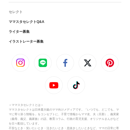
セレクト
ママスタセレクトQ&A
ライター募集
イラストレーター募集
＜ママスタセレクトとは＞
ママスタセレクトは日本最大級のママ向けメディアです。「いつでも、どこでも、マ
マに寄り添う情報を」をコンセプトに、子育て情報からママ友、夫（旦那）、義実家
（義母、義父、義家族）の話、教育コラム、行政の育児支援、オリジナルまんがなど
を日々配信しています。
不安なとき・笑いたいとき・泣きたいとき・息抜きしたいときなど、ママの日常に寄