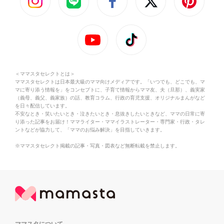
＜ママスタセレクトとは＞
ママスタセレクトは日本最大級のママ向けメディアです。「いつでも、どこでも、マ
マに寄り添う情報を」をコンセプトに、子育て情報からママ友、夫（旦那）、義実家
（義母、義父、義家族）の話、教育コラム、行政の育児支援、オリジナルまんがなど
を日々配信しています。
不安なとき・笑いたいとき・泣きたいとき・息抜きしたいときなど、ママの日常に寄
り添った記事をお届け！ママライター・ママイラストレーター・専門家・行政・タレ
ントなどが協力して、「ママのお悩み解決」を目指していきます。
※ママスタセレクト掲載の記事・写真・図表など無断転載を禁止します。