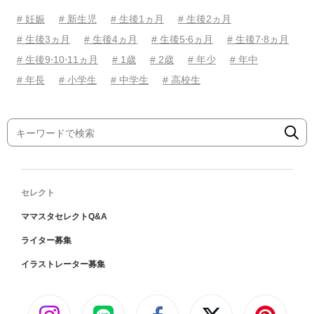
# 妊娠
# 新生児
# 生後1ヵ月
# 生後2ヵ月
# 生後3ヵ月
# 生後4ヵ月
# 生後5⋅6ヵ月
# 生後7⋅8ヵ月
# 生後9⋅10⋅11ヵ月
# 1歳
# 2歳
# 年少
# 年中
# 年長
# 小学生
# 中学生
# 高校生
セレクト
ママスタセレクトQ&A
ライター募集
イラストレーター募集