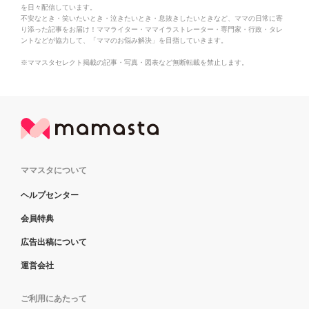
を日々配信しています。
不安なとき・笑いたいとき・泣きたいとき・息抜きしたいときなど、ママの日常に寄
り添った記事をお届け！ママライター・ママイラストレーター・専門家・行政・タレ
ントなどが協力して、「ママのお悩み解決」を目指していきます。
※ママスタセレクト掲載の記事・写真・図表など無断転載を禁止します。
ママスタについて
ヘルプセンター
会員特典
広告出稿について
運営会社
ご利用にあたって