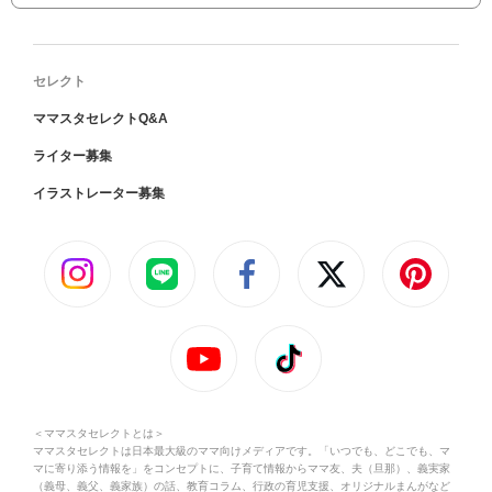
セレクト
ママスタセレクトQ&A
ライター募集
イラストレーター募集
＜ママスタセレクトとは＞
ママスタセレクトは日本最大級のママ向けメディアです。「いつでも、どこでも、マ
マに寄り添う情報を」をコンセプトに、子育て情報からママ友、夫（旦那）、義実家
（義母、義父、義家族）の話、教育コラム、行政の育児支援、オリジナルまんがなど