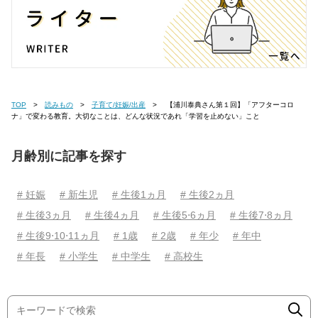
TOP
読みもの
子育て/妊娠/出産
【浦川泰典さん第１回】「アフターコロ
ナ」で変わる教育。大切なことは、どんな状況であれ「学習を止めない」こと
月齢別に記事を探す
# 妊娠
# 新生児
# 生後1ヵ月
# 生後2ヵ月
# 生後3ヵ月
# 生後4ヵ月
# 生後5⋅6ヵ月
# 生後7⋅8ヵ月
# 生後9⋅10⋅11ヵ月
# 1歳
# 2歳
# 年少
# 年中
# 年長
# 小学生
# 中学生
# 高校生