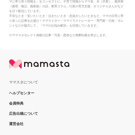
マに寄り添う情報を」をコンセプトに、子育て情報からママ友、夫（旦那）、義実家
（義母、義父、義家族）の話、教育コラム、行政の育児支援、オリジナルまんがなど
を日々配信しています。
不安なとき・笑いたいとき・泣きたいとき・息抜きしたいときなど、ママの日常に寄
り添った記事をお届け！ママライター・ママイラストレーター・専門家・行政・タレ
ントなどが協力して、「ママのお悩み解決」を目指していきます。
※ママスタセレクト掲載の記事・写真・図表など無断転載を禁止します。
ママスタについて
ヘルプセンター
会員特典
広告出稿について
運営会社