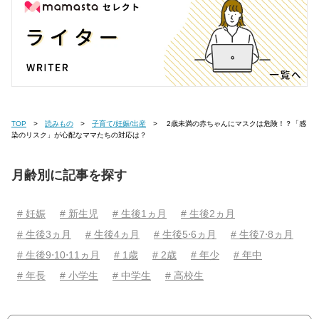
TOP
読みもの
子育て/妊娠/出産
2歳未満の赤ちゃんにマスクは危険！？「感
染のリスク」が心配なママたちの対応は？
月齢別に記事を探す
# 妊娠
# 新生児
# 生後1ヵ月
# 生後2ヵ月
# 生後3ヵ月
# 生後4ヵ月
# 生後5⋅6ヵ月
# 生後7⋅8ヵ月
# 生後9⋅10⋅11ヵ月
# 1歳
# 2歳
# 年少
# 年中
# 年長
# 小学生
# 中学生
# 高校生