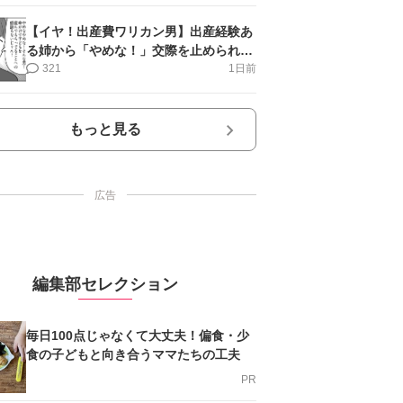
【イヤ！出産費ワリカン男】出産経験あ
る姉から「やめな！」交際を止められ＜
第12話＞#4コマ母道場
321
1日前
もっと見る
広告
編集部セレクション
毎日100点じゃなくて大丈夫！偏食・少
食の子どもと向き合うママたちの工夫
PR