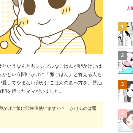
人
1
2
けというなんともシンプルなごはんが卵かけごは
るかという問いかけに「卵ごはん」と答える人も
が愛してやまない卵かけごはんの食べ方を、醤油
3
疑問を持ったママがいました。
卵かけご飯に卵何個使いますか？ かけるのは醤
4