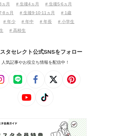
後3ヵ月
# 生後4ヵ月
# 生後5⋅6ヵ月
7⋅8ヵ月
# 生後9⋅10⋅11ヵ月
# 1歳
# 年少
# 年中
# 年長
# 小学生
学生
# 高校生
スタセレクト公式SNSをフォロー
人気記事やお役立ち情報を配信中！