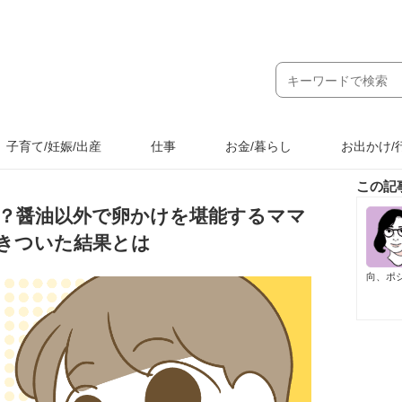
子育て/妊娠/出産
仕事
お金/暮らし
お出かけ/
この記
？醤油以外で卵かけを堪能するママ
きついた結果とは
向、ポ