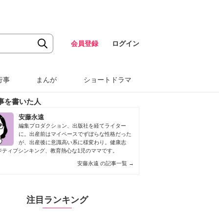
会員登録
ログイン
行事
まんが
ショートドラマ
事を書いた人
安藤永遠
編集プロダクション、出版社を経てライター
に。出産前はマイペースでずぼらな性格だった
が、出産後に意識高い系に様変わり。健康志
ジティブシンキング、教育熱心な1児のママです。
安藤永遠 の記事一覧
→
注目ランキング