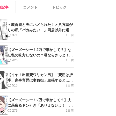
気記事
コメント
トピック
＜義両親と夫にハメられた！＞八方塞が
りの私「バカみたい…」同居以外に選択
肢がない【第5話まんが】
371
1日前
【ズーズーシー！2万で車かして？】な
ぜ私の味方しないの？母ならきっと！＜
第17話＞#4コマ母道場
426
1日前
【イヤ！出産費ワリカン男】「費用は折
半、家事育児は妻負担」主張すると…＜
第11話＞#4コマ母道場
516
2日前
【ズーズーシー！2万で車かして？】夫
に愚痴るドン引き「ありえないよ！」＜
第16話＞#4コマ母道場
279
2日前