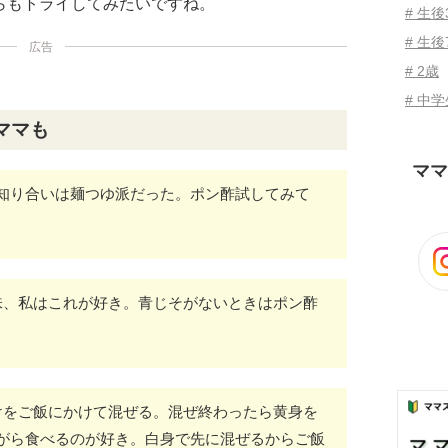
らもトライしてみたいですね。
# 生
# 生後
広告
# 2歳
# 中
ママも
ママ
知り合いは麺つゆ派だった。ポン酢試してみて
味、私はこれが好き。青じそがないときはポン酢
けをご飯にかけて混ぜる。混ぜ終わったら黄身を
がら食べるのが好き。白身で先に混ぜるからご飯