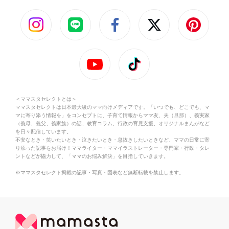
＜ママスタセレクトとは＞
ママスタセレクトは日本最大級のママ向けメディアです。「いつでも、どこでも、マ
マに寄り添う情報を」をコンセプトに、子育て情報からママ友、夫（旦那）、義実家
（義母、義父、義家族）の話、教育コラム、行政の育児支援、オリジナルまんがなど
を日々配信しています。
不安なとき・笑いたいとき・泣きたいとき・息抜きしたいときなど、ママの日常に寄
り添った記事をお届け！ママライター・ママイラストレーター・専門家・行政・タレ
ントなどが協力して、「ママのお悩み解決」を目指していきます。
※ママスタセレクト掲載の記事・写真・図表など無断転載を禁止します。