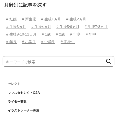
月齢別に記事を探す
# 妊娠
# 新生児
# 生後1ヵ月
# 生後2ヵ月
# 生後3ヵ月
# 生後4ヵ月
# 生後5⋅6ヵ月
# 生後7⋅8ヵ月
# 生後9⋅10⋅11ヵ月
# 1歳
# 2歳
# 年少
# 年中
# 年長
# 小学生
# 中学生
# 高校生
セレクト
ママスタセレクトQ&A
ライター募集
イラストレーター募集