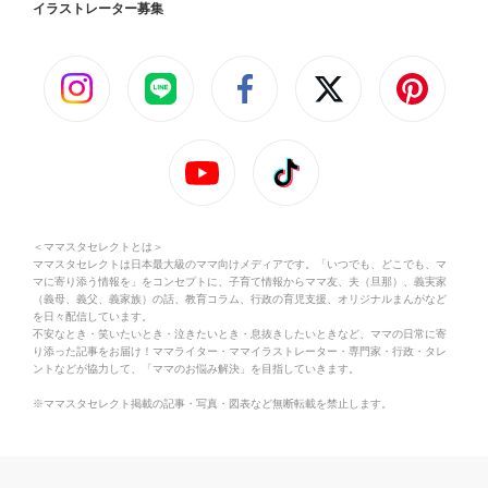
イラストレーター募集
＜ママスタセレクトとは＞
ママスタセレクトは日本最大級のママ向けメディアです。「いつでも、どこでも、マ
マに寄り添う情報を」をコンセプトに、子育て情報からママ友、夫（旦那）、義実家
（義母、義父、義家族）の話、教育コラム、行政の育児支援、オリジナルまんがなど
を日々配信しています。
不安なとき・笑いたいとき・泣きたいとき・息抜きしたいときなど、ママの日常に寄
り添った記事をお届け！ママライター・ママイラストレーター・専門家・行政・タレ
ントなどが協力して、「ママのお悩み解決」を目指していきます。
※ママスタセレクト掲載の記事・写真・図表など無断転載を禁止します。