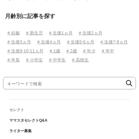
月齢別に記事を探す
# 妊娠
# 新生児
# 生後1ヵ月
# 生後2ヵ月
# 生後3ヵ月
# 生後4ヵ月
# 生後5⋅6ヵ月
# 生後7⋅8ヵ月
# 生後9⋅10⋅11ヵ月
# 1歳
# 2歳
# 年少
# 年中
# 年長
# 小学生
# 中学生
# 高校生
セレクト
ママスタセレクトQ&A
ライター募集