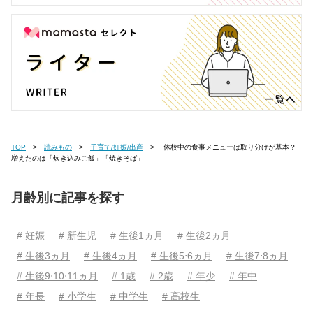
TOP
読みもの
子育て/妊娠/出産
休校中の食事メニューは取り分けが基本？
増えたのは「炊き込みご飯」「焼きそば」
月齢別に記事を探す
# 妊娠
# 新生児
# 生後1ヵ月
# 生後2ヵ月
# 生後3ヵ月
# 生後4ヵ月
# 生後5⋅6ヵ月
# 生後7⋅8ヵ月
# 生後9⋅10⋅11ヵ月
# 1歳
# 2歳
# 年少
# 年中
# 年長
# 小学生
# 中学生
# 高校生