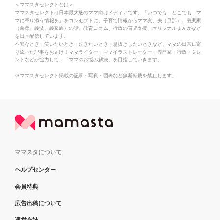
＜ママスタセレクトとは＞
ママスタセレクトは日本最大級のママ向けメディアです。「いつでも、どこでも、マ
マに寄り添う情報を」をコンセプトに、子育て情報からママ友、夫（旦那）、義実家
（義母、義父、義家族）の話、教育コラム、行政の育児支援、オリジナルまんがなど
を日々配信しています。
不安なとき・笑いたいとき・泣きたいとき・息抜きしたいときなど、ママの日常に寄
り添った記事をお届け！ママライター・ママイラストレーター・専門家・行政・タレ
ントなどが協力して、「ママのお悩み解決」を目指していきます。
※ママスタセレクト掲載の記事・写真・図表など無断転載を禁止します。
ママスタについて
ヘルプセンター
会員特典
広告出稿について