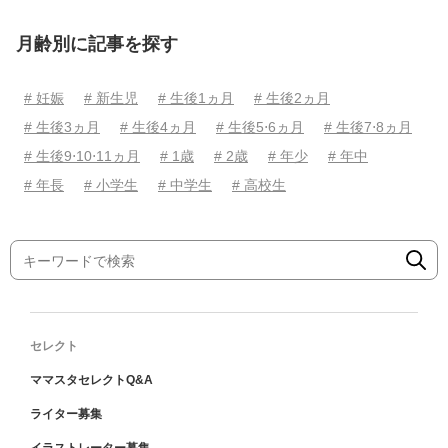
月齢別に記事を探す
# 妊娠
# 新生児
# 生後1ヵ月
# 生後2ヵ月
# 生後3ヵ月
# 生後4ヵ月
# 生後5⋅6ヵ月
# 生後7⋅8ヵ月
# 生後9⋅10⋅11ヵ月
# 1歳
# 2歳
# 年少
# 年中
# 年長
# 小学生
# 中学生
# 高校生
セレクト
ママスタセレクトQ&A
ライター募集
イラストレーター募集