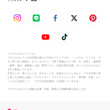
＜ママスタセレクトとは＞
ママスタセレクトは日本最大級のママ向けメディアです。「いつでも、どこでも、マ
マに寄り添う情報を」をコンセプトに、子育て情報からママ友、夫（旦那）、義実家
（義母、義父、義家族）の話、教育コラム、行政の育児支援、オリジナルまんがなど
を日々配信しています。
不安なとき・笑いたいとき・泣きたいとき・息抜きしたいときなど、ママの日常に寄
り添った記事をお届け！ママライター・ママイラストレーター・専門家・行政・タレ
ントなどが協力して、「ママのお悩み解決」を目指していきます。
※ママスタセレクト掲載の記事・写真・図表など無断転載を禁止します。