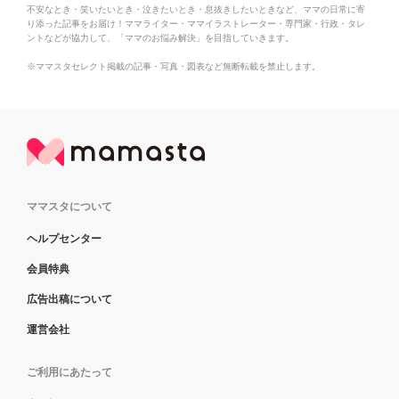
不安なとき・笑いたいとき・泣きたいとき・息抜きしたいときなど、ママの日常に寄
り添った記事をお届け！ママライター・ママイラストレーター・専門家・行政・タレ
ントなどが協力して、「ママのお悩み解決」を目指していきます。
※ママスタセレクト掲載の記事・写真・図表など無断転載を禁止します。
ママスタについて
ヘルプセンター
会員特典
広告出稿について
運営会社
ご利用にあたって