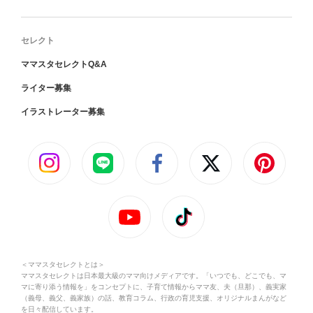
セレクト
ママスタセレクトQ&A
ライター募集
イラストレーター募集
＜ママスタセレクトとは＞
ママスタセレクトは日本最大級のママ向けメディアです。「いつでも、どこでも、マ
マに寄り添う情報を」をコンセプトに、子育て情報からママ友、夫（旦那）、義実家
（義母、義父、義家族）の話、教育コラム、行政の育児支援、オリジナルまんがなど
を日々配信しています。