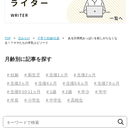
TOP
読みもの
子育て/妊娠/出産
ある日突然おっぱいを欲しがらなくな
る！？ママたちの卒乳エピソード
月齢別に記事を探す
# 妊娠
# 新生児
# 生後1ヵ月
# 生後2ヵ月
# 生後3ヵ月
# 生後4ヵ月
# 生後5⋅6ヵ月
# 生後7⋅8ヵ月
# 生後9⋅10⋅11ヵ月
# 1歳
# 2歳
# 年少
# 年中
# 年長
# 小学生
# 中学生
# 高校生