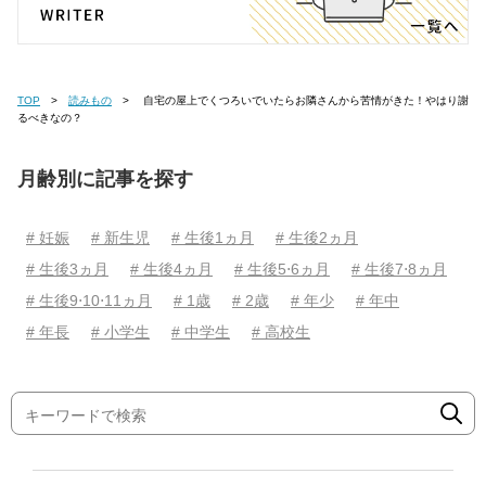
TOP
読みもの
自宅の屋上でくつろいでいたらお隣さんから苦情がきた！やはり謝
るべきなの？
月齢別に記事を探す
# 妊娠
# 新生児
# 生後1ヵ月
# 生後2ヵ月
# 生後3ヵ月
# 生後4ヵ月
# 生後5⋅6ヵ月
# 生後7⋅8ヵ月
# 生後9⋅10⋅11ヵ月
# 1歳
# 2歳
# 年少
# 年中
# 年長
# 小学生
# 中学生
# 高校生