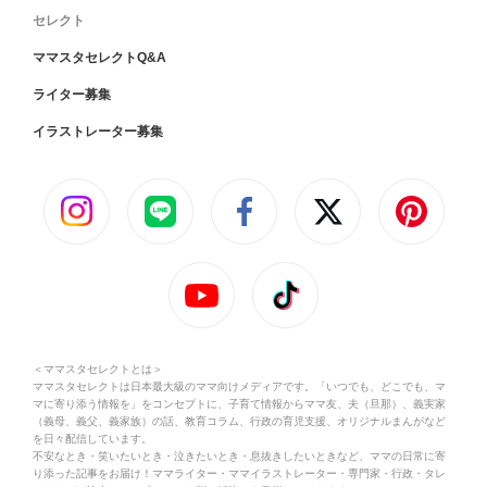
セレクト
ママスタセレクトQ&A
ライター募集
イラストレーター募集
＜ママスタセレクトとは＞
ママスタセレクトは日本最大級のママ向けメディアです。「いつでも、どこでも、マ
マに寄り添う情報を」をコンセプトに、子育て情報からママ友、夫（旦那）、義実家
（義母、義父、義家族）の話、教育コラム、行政の育児支援、オリジナルまんがなど
を日々配信しています。
不安なとき・笑いたいとき・泣きたいとき・息抜きしたいときなど、ママの日常に寄
り添った記事をお届け！ママライター・ママイラストレーター・専門家・行政・タレ