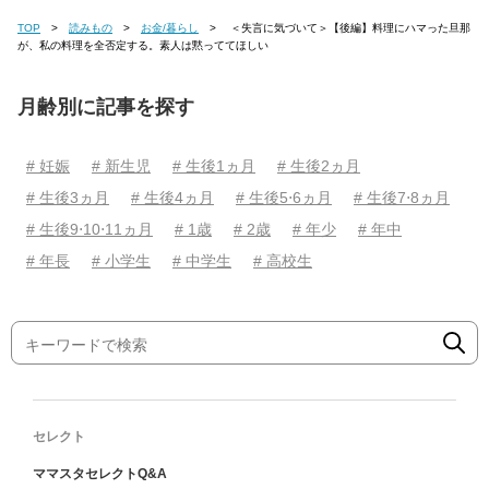
TOP
読みもの
お金/暮らし
＜失言に気づいて＞【後編】料理にハマった旦那
が、私の料理を全否定する。素人は黙っててほしい
月齢別に記事を探す
# 妊娠
# 新生児
# 生後1ヵ月
# 生後2ヵ月
# 生後3ヵ月
# 生後4ヵ月
# 生後5⋅6ヵ月
# 生後7⋅8ヵ月
# 生後9⋅10⋅11ヵ月
# 1歳
# 2歳
# 年少
# 年中
# 年長
# 小学生
# 中学生
# 高校生
セレクト
ママスタセレクトQ&A