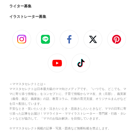
ライター募集
イラストレーター募集
＜ママスタセレクトとは＞
ママスタセレクトは日本最大級のママ向けメディアです。「いつでも、どこでも、マ
マに寄り添う情報を」をコンセプトに、子育て情報からママ友、夫（旦那）、義実家
（義母、義父、義家族）の話、教育コラム、行政の育児支援、オリジナルまんがなど
を日々配信しています。
不安なとき・笑いたいとき・泣きたいとき・息抜きしたいときなど、ママの日常に寄
り添った記事をお届け！ママライター・ママイラストレーター・専門家・行政・タレ
ントなどが協力して、「ママのお悩み解決」を目指していきます。
※ママスタセレクト掲載の記事・写真・図表など無断転載を禁止します。