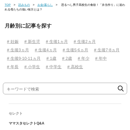
TOP
読みもの
お金/暮らし
恐るべし男子高校生の食欲！「弁当作り」に追わ
れる母たちの強い味方とは？
月齢別に記事を探す
# 妊娠
# 新生児
# 生後1ヵ月
# 生後2ヵ月
# 生後3ヵ月
# 生後4ヵ月
# 生後5⋅6ヵ月
# 生後7⋅8ヵ月
# 生後9⋅10⋅11ヵ月
# 1歳
# 2歳
# 年少
# 年中
# 年長
# 小学生
# 中学生
# 高校生
セレクト
ママスタセレクトQ&A