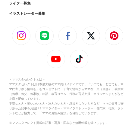
ライター募集
イラストレーター募集
＜ママスタセレクトとは＞
ママスタセレクトは日本最大級のママ向けメディアです。「いつでも、どこでも、マ
マに寄り添う情報を」をコンセプトに、子育て情報からママ友、夫（旦那）、義実家
（義母、義父、義家族）の話、教育コラム、行政の育児支援、オリジナルまんがなど
を日々配信しています。
不安なとき・笑いたいとき・泣きたいとき・息抜きしたいときなど、ママの日常に寄
り添った記事をお届け！ママライター・ママイラストレーター・専門家・行政・タレ
ントなどが協力して、「ママのお悩み解決」を目指していきます。
※ママスタセレクト掲載の記事・写真・図表など無断転載を禁止します。