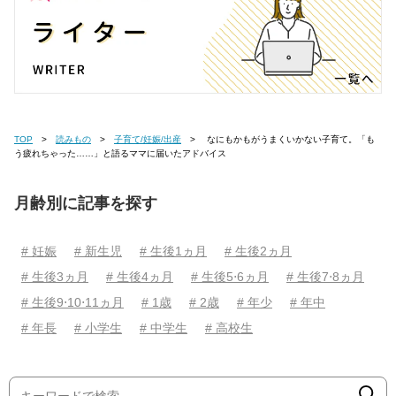
TOP
読みもの
子育て/妊娠/出産
なにもかもがうまくいかない子育て。「も
う疲れちゃった……」と語るママに届いたアドバイス
月齢別に記事を探す
# 妊娠
# 新生児
# 生後1ヵ月
# 生後2ヵ月
# 生後3ヵ月
# 生後4ヵ月
# 生後5⋅6ヵ月
# 生後7⋅8ヵ月
# 生後9⋅10⋅11ヵ月
# 1歳
# 2歳
# 年少
# 年中
# 年長
# 小学生
# 中学生
# 高校生