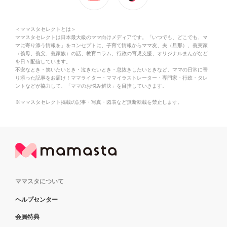
＜ママスタセレクトとは＞
ママスタセレクトは日本最大級のママ向けメディアです。「いつでも、どこでも、マ
マに寄り添う情報を」をコンセプトに、子育て情報からママ友、夫（旦那）、義実家
（義母、義父、義家族）の話、教育コラム、行政の育児支援、オリジナルまんがなど
を日々配信しています。
不安なとき・笑いたいとき・泣きたいとき・息抜きしたいときなど、ママの日常に寄
り添った記事をお届け！ママライター・ママイラストレーター・専門家・行政・タレ
ントなどが協力して、「ママのお悩み解決」を目指していきます。
※ママスタセレクト掲載の記事・写真・図表など無断転載を禁止します。
ママスタについて
ヘルプセンター
会員特典