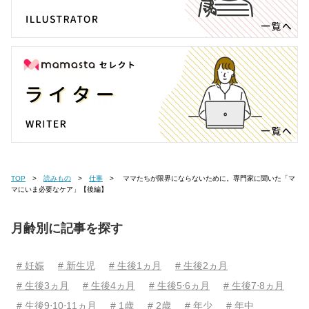
TOP
読みもの
仕事
ママたちが限界にならないために。専門家に聞いた「マ
マにいま必要なケア」【後編】
月齢別に記事を探す
# 妊娠
# 新生児
# 生後1ヵ月
# 生後2ヵ月
# 生後3ヵ月
# 生後4ヵ月
# 生後5⋅6ヵ月
# 生後7⋅8ヵ月
# 生後9⋅10⋅11ヵ月
# 1歳
# 2歳
# 年少
# 年中