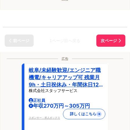
1ページ目へ戻る
広告
岐阜/未経験歓迎/エンジニア職
機電/キャリアアップ可 残業月
9h・土日祝休み・年間休日125
株式会社スタッフサービス
日/自動車関連設計
正社員
年収270万円～305万円
詳しくはこちら
スポンサー：求人ボックス