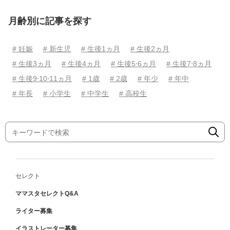
月齢別に記事を探す
# 妊娠
# 新生児
# 生後1ヵ月
# 生後2ヵ月
# 生後3ヵ月
# 生後4ヵ月
# 生後5⋅6ヵ月
# 生後7⋅8ヵ月
# 生後9⋅10⋅11ヵ月
# 1歳
# 2歳
# 年少
# 年中
# 年長
# 小学生
# 中学生
# 高校生
セレクト
ママスタセレクトQ&A
ライター募集
イラストレーター募集