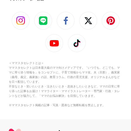
＜ママスタセレクトとは＞
ママスタセレクトは日本最大級のママ向けメディアです。「いつでも、どこでも、マ
マに寄り添う情報を」をコンセプトに、子育て情報からママ友、夫（旦那）、義実家
（義母、義父、義家族）の話、教育コラム、行政の育児支援、オリジナルまんがなど
を日々配信しています。
不安なとき・笑いたいとき・泣きたいとき・息抜きしたいときなど、ママの日常に寄
り添った記事をお届け！ママライター・ママイラストレーター・専門家・行政・タレ
ントなどが協力して、「ママのお悩み解決」を目指していきます。
※ママスタセレクト掲載の記事・写真・図表など無断転載を禁止します。