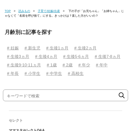
TOP
読みもの
子育て/妊娠/出産
下の子が「お兄ちゃん」「お姉ちゃん」じ
ゃなくて「名前を呼び捨て」にする。きっかけは？直した方がいいの？
月齢別に記事を探す
# 妊娠
# 新生児
# 生後1ヵ月
# 生後2ヵ月
# 生後3ヵ月
# 生後4ヵ月
# 生後5⋅6ヵ月
# 生後7⋅8ヵ月
# 生後9⋅10⋅11ヵ月
# 1歳
# 2歳
# 年少
# 年中
# 年長
# 小学生
# 中学生
# 高校生
セレクト
ママスタセレクトQ&A