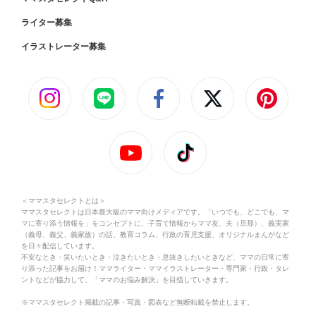
ライター募集
イラストレーター募集
＜ママスタセレクトとは＞
ママスタセレクトは日本最大級のママ向けメディアです。「いつでも、どこでも、マ
マに寄り添う情報を」をコンセプトに、子育て情報からママ友、夫（旦那）、義実家
（義母、義父、義家族）の話、教育コラム、行政の育児支援、オリジナルまんがなど
を日々配信しています。
不安なとき・笑いたいとき・泣きたいとき・息抜きしたいときなど、ママの日常に寄
り添った記事をお届け！ママライター・ママイラストレーター・専門家・行政・タレ
ントなどが協力して、「ママのお悩み解決」を目指していきます。
※ママスタセレクト掲載の記事・写真・図表など無断転載を禁止します。