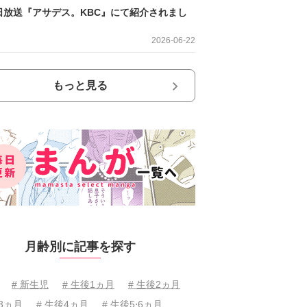
日放送『アサデス。KBC』にて紹介されまし
2026-06-22
もっと見る
月齢別に記事を探す
# 新生児
# 生後1ヵ月
# 生後2ヵ月
後3ヵ月
# 生後4ヵ月
# 生後5⋅6ヵ月