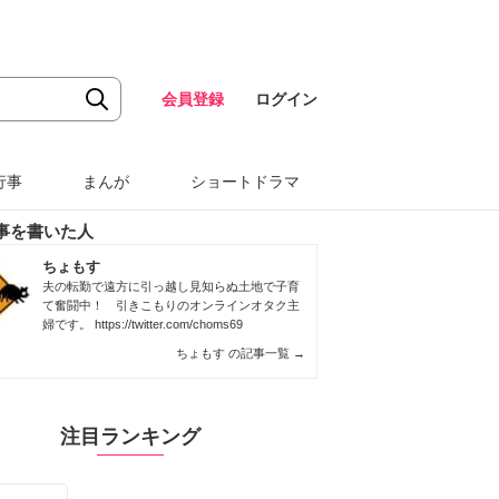
会員登録
ログイン
行事
まんが
ショートドラマ
事を書いた人
ちょもす
夫の転勤で遠方に引っ越し見知らぬ土地で子育
て奮闘中！ 引きこもりのオンラインオタク主
婦です。
https://twitter.com/choms69
ちょもす の記事一覧
→
注目ランキング