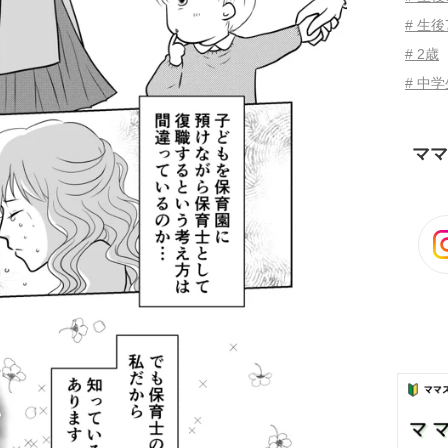
# 生後
# 2歳
# 中
ママ