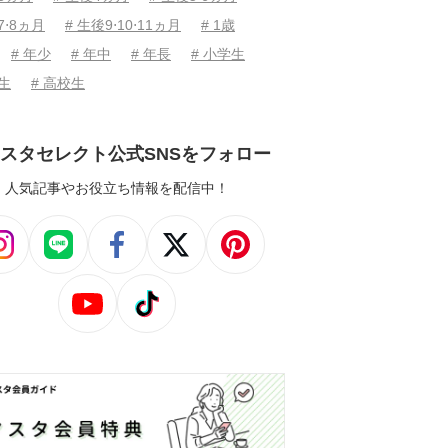
7⋅8ヵ月
# 生後9⋅10⋅11ヵ月
# 1歳
# 年少
# 年中
# 年長
# 小学生
学生
# 高校生
スタセレクト公式SNSをフォロー
人気記事やお役立ち情報を配信中！