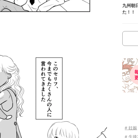
九州朝
た！！
# 妊娠
# 生