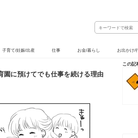
子育て/妊娠/出産
仕事
お金/暮らし
お出かけ/
この記
育園に預けてでも仕事を続ける理由