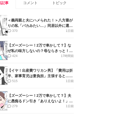
気記事
コメント
トピック
＜義両親と夫にハメられた！＞八方塞が
りの私「バカみたい…」同居以外に選択
肢がない【第5話まんが】
370
1日前
【ズーズーシー！2万で車かして？】な
ぜ私の味方しないの？母ならきっと！＜
第17話＞#4コマ母道場
424
17時間前
【イヤ！出産費ワリカン男】「費用は折
半、家事育児は妻負担」主張すると…＜
第11話＞#4コマ母道場
515
1日前
【ズーズーシー！2万で車かして？】夫
に愚痴るドン引き「ありえないよ！」＜
第16話＞#4コマ母道場
279
1日前