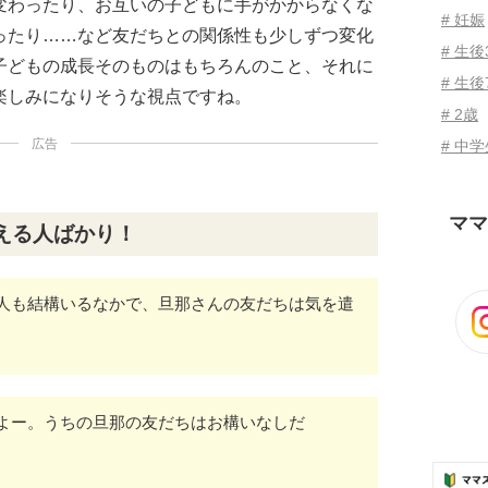
変わったり、お互いの子どもに手がかからなくな
# 妊娠
ったり……など友だちとの関係性も少しずつ変化
# 生
子どもの成長そのものはもちろんのこと、それに
# 生後
楽しみになりそうな視点ですね。
# 2歳
広告
# 中
ママ
える人ばかり！
人も結構いるなかで、旦那さんの友だちは気を遣
よー。うちの旦那の友だちはお構いなしだ