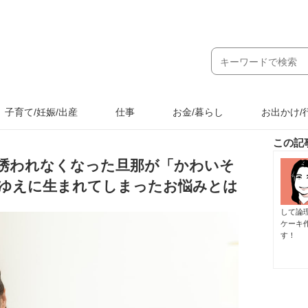
子育て/妊娠/出産
仕事
お金/暮らし
お出かけ/
この記
誘われなくなった旦那が「かわいそ
ゆえに生まれてしまったお悩みとは
して論
ケーキ
す！