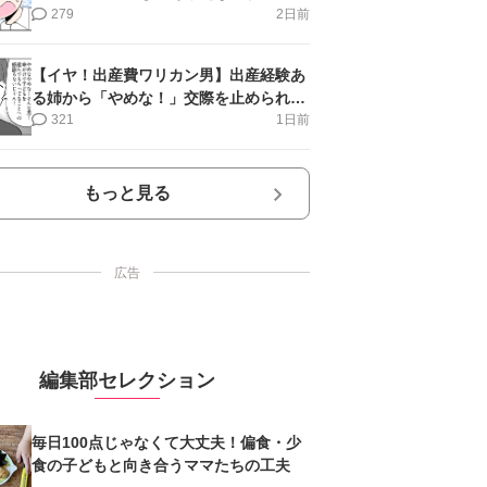
第16話＞#4コマ母道場
279
2日前
【イヤ！出産費ワリカン男】出産経験あ
る姉から「やめな！」交際を止められ＜
第12話＞#4コマ母道場
321
1日前
もっと見る
広告
編集部セレクション
毎日100点じゃなくて大丈夫！偏食・少
食の子どもと向き合うママたちの工夫