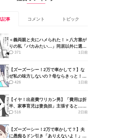
気記事
コメント
トピック
＜義両親と夫にハメられた！＞八方塞が
りの私「バカみたい…」同居以外に選択
肢がない【第5話まんが】
371
1日前
【ズーズーシー！2万で車かして？】な
ぜ私の味方しないの？母ならきっと！＜
第17話＞#4コマ母道場
426
1日前
【イヤ！出産費ワリカン男】「費用は折
半、家事育児は妻負担」主張すると…＜
第11話＞#4コマ母道場
516
2日前
【ズーズーシー！2万で車かして？】夫
に愚痴るドン引き「ありえないよ！」＜