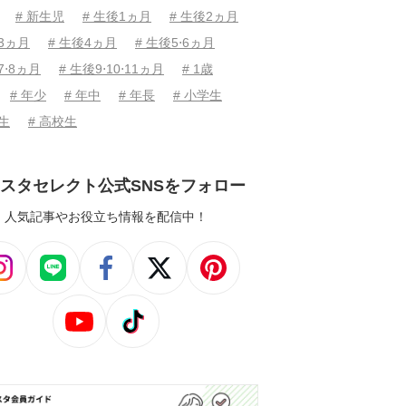
# 新生児
# 生後1ヵ月
# 生後2ヵ月
後3ヵ月
# 生後4ヵ月
# 生後5⋅6ヵ月
7⋅8ヵ月
# 生後9⋅10⋅11ヵ月
# 1歳
# 年少
# 年中
# 年長
# 小学生
学生
# 高校生
スタセレクト公式SNSをフォロー
人気記事やお役立ち情報を配信中！