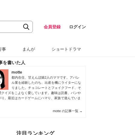
会員登録
ログイン
行事
まんが
ショートドラマ
事を書いた人
motte
都内在住、甘えんぼ娘2人のママです。アパレ
ル業を経験したのち、出産を機にライターにな
りました。チョコレートとフェイクフード、そ
理クイズをこよなく愛しています。趣味は読書、パンや
作り。最近はカードゲームにハマり、家族で遊んでいま
motte の記事一覧
→
注目ランキング