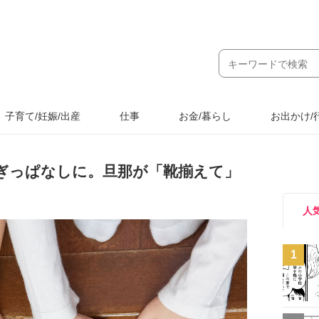
子育て/妊娠/出産
仕事
お金/暮らし
お出かけ/
ぎっぱなしに。旦那が「靴揃えて」
人
1