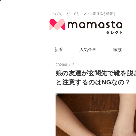
`
いつでも、どこでも、ママに寄り添う情報を
新着
人気企画
家族
2020/01/12
娘の友達が玄関先で靴を脱
と注意するのはNGなの？