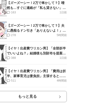
【ズーズーシー！2万で車かして？】唖
然も…すぐに連絡が「私も貸さない」＜
第15話＞#4コマ母道場
163
1日前
【ズーズーシー！2万で車かして？】夫
に愚痴るドン引き「ありえないよ！」＜
第16話＞#4コマ母道場
278
5時間前
【イヤ！出産費ワリカン男】「全部折半
でいいよね？」結婚後も別財布を提案＜
第10話＞#4コマ母道場
388
1日前
【イヤ！出産費ワリカン男】「費用は折
半、家事育児は妻負担」主張すると…＜
第11話＞#4コマ母道場
511
4時間前
もっと見る