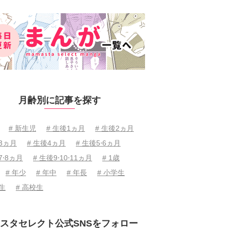
月齢別に記事を探す
# 新生児
# 生後1ヵ月
# 生後2ヵ月
後3ヵ月
# 生後4ヵ月
# 生後5⋅6ヵ月
7⋅8ヵ月
# 生後9⋅10⋅11ヵ月
# 1歳
# 年少
# 年中
# 年長
# 小学生
学生
# 高校生
スタセレクト公式SNSをフォロー