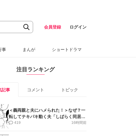
会員登録
ログイン
行事
まんが
ショートドラマ
注目ランキング
気記事
コメント
トピック
＜義両親と夫にハメられた！＞なぜ？一
転してテキパキ動く夫「しばらく同居」
提案され【第4話まんが】
419
16時間前