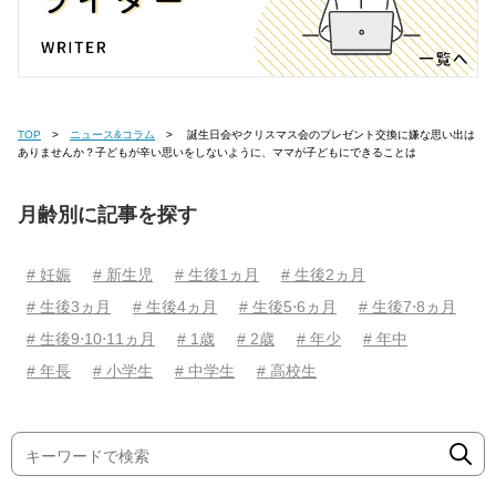
TOP
ニュース&コラム
誕生日会やクリスマス会のプレゼント交換に嫌な思い出は
ありませんか？子どもが辛い思いをしないように、ママが子どもにできることは
月齢別に記事を探す
# 妊娠
# 新生児
# 生後1ヵ月
# 生後2ヵ月
# 生後3ヵ月
# 生後4ヵ月
# 生後5⋅6ヵ月
# 生後7⋅8ヵ月
# 生後9⋅10⋅11ヵ月
# 1歳
# 2歳
# 年少
# 年中
# 年長
# 小学生
# 中学生
# 高校生