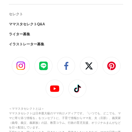
セレクト
ママスタセレクトQ&A
ライター募集
イラストレーター募集
＜ママスタセレクトとは＞
ママスタセレクトは日本最大級のママ向けメディアです。「いつでも、どこでも、マ
マに寄り添う情報を」をコンセプトに、子育て情報からママ友、夫（旦那）、義実家
（義母、義父、義家族）の話、教育コラム、行政の育児支援、オリジナルまんがなど
を日々配信しています。