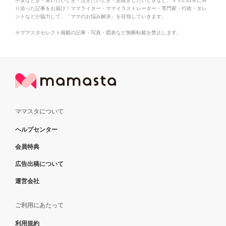
不安なとき・笑いたいとき・泣きたいとき・息抜きしたいときなど、ママの日常に寄
り添った記事をお届け！ママライター・ママイラストレーター・専門家・行政・タレ
ントなどが協力して、「ママのお悩み解決」を目指していきます。
※ママスタセレクト掲載の記事・写真・図表など無断転載を禁止します。
ママスタについて
ヘルプセンター
会員特典
広告出稿について
運営会社
ご利用にあたって
利用規約