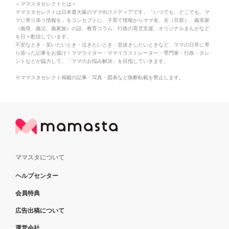
＜ママスタセレクトとは＞
ママスタセレクトは日本最大級のママ向けメディアです。「いつでも、どこでも、マ
マに寄り添う情報を」をコンセプトに、子育て情報からママ友、夫（旦那）、義実家
（義母、義父、義家族）の話、教育コラム、行政の育児支援、オリジナルまんがなど
を日々配信しています。
不安なとき・笑いたいとき・泣きたいとき・息抜きしたいときなど、ママの日常に寄
り添った記事をお届け！ママライター・ママイラストレーター・専門家・行政・タレ
ントなどが協力して、「ママのお悩み解決」を目指していきます。
※ママスタセレクト掲載の記事・写真・図表など無断転載を禁止します。
ママスタについて
ヘルプセンター
会員特典
広告出稿について
運営会社