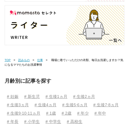
TOP
読みもの
仕事
職場に着ていっただけの衣類、毎日お洗濯しますか？気
になるママたちのお洗濯事情
月齢別に記事を探す
# 妊娠
# 新生児
# 生後1ヵ月
# 生後2ヵ月
# 生後3ヵ月
# 生後4ヵ月
# 生後5⋅6ヵ月
# 生後7⋅8ヵ月
# 生後9⋅10⋅11ヵ月
# 1歳
# 2歳
# 年少
# 年中
# 年長
# 小学生
# 中学生
# 高校生