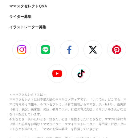
ママスタセレクトQ&A
ライター募集
イラストレーター募集
＜ママスタセレクトとは＞
ママスタセレクトは日本最大級のママ向けメディアです。「いつでも、どこでも、マ
マに寄り添う情報を」をコンセプトに、子育て情報からママ友、夫（旦那）、義実家
（義母、義父、義家族）の話、教育コラム、行政の育児支援、オリジナルまんがなど
を日々配信しています。
不安なとき・笑いたいとき・泣きたいとき・息抜きしたいときなど、ママの日常に寄
り添った記事をお届け！ママライター・ママイラストレーター・専門家・行政・タレ
ントなどが協力して、「ママのお悩み解決」を目指していきます。