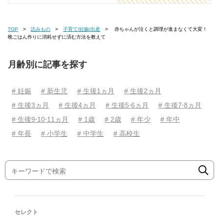
TOP
読みもの
子育て/妊娠/出産
赤ちゃんが泣くと調理が進まなくて大変！
晩ごはん作りに消耗せずに済む方法を教えて
月齢別に記事を探す
# 妊娠
# 新生児
# 生後1ヵ月
# 生後2ヵ月
# 生後3ヵ月
# 生後4ヵ月
# 生後5⋅6ヵ月
# 生後7⋅8ヵ月
# 生後9⋅10⋅11ヵ月
# 1歳
# 2歳
# 年少
# 年中
# 年長
# 小学生
# 中学生
# 高校生
セレクト