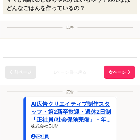
どんなごはんを作っているの？
広告
1ページ目へ戻る
広告
AI広告クリエイティブ制作スタ
ッフ・第2新卒歓迎・週休2日制
「正社員/社会保険完備」・年間
株式会社GUM
休日125日・うるま市州崎
正社員