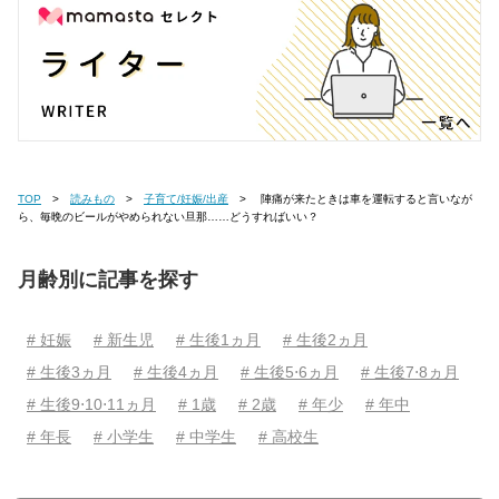
TOP
読みもの
子育て/妊娠/出産
陣痛が来たときは車を運転すると言いなが
ら、毎晩のビールがやめられない旦那……どうすればいい？
月齢別に記事を探す
# 妊娠
# 新生児
# 生後1ヵ月
# 生後2ヵ月
# 生後3ヵ月
# 生後4ヵ月
# 生後5⋅6ヵ月
# 生後7⋅8ヵ月
# 生後9⋅10⋅11ヵ月
# 1歳
# 2歳
# 年少
# 年中
# 年長
# 小学生
# 中学生
# 高校生