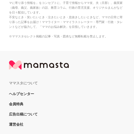
マに寄り添う情報を」をコンセプトに、子育て情報からママ友、夫（旦那）、義実家
（義母、義父、義家族）の話、教育コラム、行政の育児支援、オリジナルまんがなど
を日々配信しています。
不安なとき・笑いたいとき・泣きたいとき・息抜きしたいときなど、ママの日常に寄
り添った記事をお届け！ママライター・ママイラストレーター・専門家・行政・タレ
ントなどが協力して、「ママのお悩み解決」を目指していきます。
※ママスタセレクト掲載の記事・写真・図表など無断転載を禁止します。
ママスタについて
ヘルプセンター
会員特典
広告出稿について
運営会社