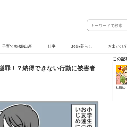
子育て/妊娠/出産
仕事
お金/暮らし
お出かけ/
この記
謝罪！？納得できない行動に被害者
祉職)