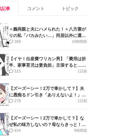
気記事
コメント
トピック
＜義両親と夫にハメられた！＞八方塞が
りの私「バカみたい…」同居以外に選択
肢がない【第5話まんが】
369
16時間前
【イヤ！出産費ワリカン男】「費用は折
半、家事育児は妻負担」主張すると…＜
第11話＞#4コマ母道場
515
1日前
【ズーズーシー！2万で車かして？】夫
に愚痴るドン引き「ありえないよ！」＜
第16話＞#4コマ母道場
279
1日前
【ズーズーシー！2万で車かして？】な
ぜ私の味方しないの？母ならきっと！＜
第17話＞#4コマ母道場
424
5時間前