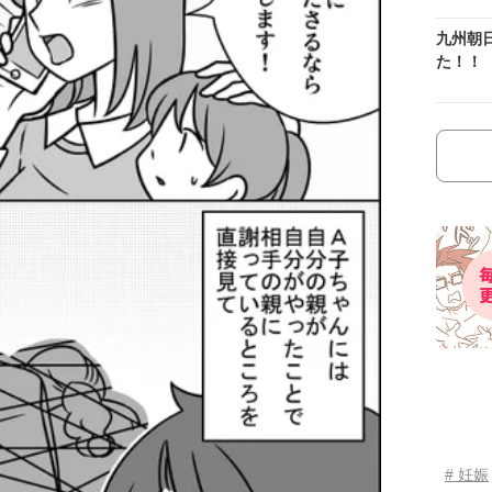
九州朝
た！！
# 妊娠