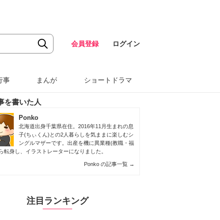
会員登録
ログイン
行事
まんが
ショートドラマ
事を書いた人
Ponko
北海道出身千葉県在住。2016年11月生まれの息
子(ちぃくん)との2人暮らしを気ままに楽しむシ
ングルマザーです。出産を機に異業種(教職・福
から転身し、イラストレーターになりました。
Ponko の記事一覧
→
注目ランキング