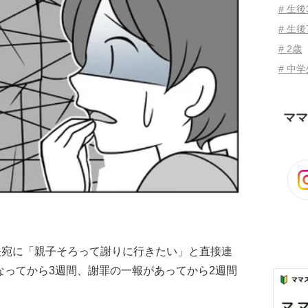
# 生
# 生後
# 2歳
# 中
ママ
夫宛に「親子そろって謝りに行きたい」と直接連
なってから3週間、謝罪の一報があってから2週間