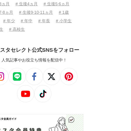
後3ヵ月
# 生後4ヵ月
# 生後5⋅6ヵ月
7⋅8ヵ月
# 生後9⋅10⋅11ヵ月
# 1歳
# 年少
# 年中
# 年長
# 小学生
学生
# 高校生
スタセレクト公式SNSをフォロー
人気記事やお役立ち情報を配信中！