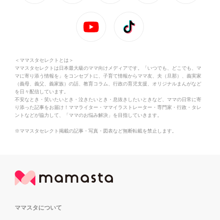
＜ママスタセレクトとは＞
ママスタセレクトは日本最大級のママ向けメディアです。「いつでも、どこでも、マ
マに寄り添う情報を」をコンセプトに、子育て情報からママ友、夫（旦那）、義実家
（義母、義父、義家族）の話、教育コラム、行政の育児支援、オリジナルまんがなど
を日々配信しています。
不安なとき・笑いたいとき・泣きたいとき・息抜きしたいときなど、ママの日常に寄
り添った記事をお届け！ママライター・ママイラストレーター・専門家・行政・タレ
ントなどが協力して、「ママのお悩み解決」を目指していきます。
※ママスタセレクト掲載の記事・写真・図表など無断転載を禁止します。
ママスタについて