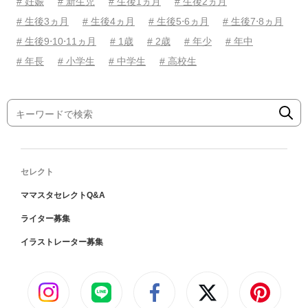
# 妊娠
# 新生児
# 生後1ヵ月
# 生後2ヵ月
# 生後3ヵ月
# 生後4ヵ月
# 生後5⋅6ヵ月
# 生後7⋅8ヵ月
# 生後9⋅10⋅11ヵ月
# 1歳
# 2歳
# 年少
# 年中
# 年長
# 小学生
# 中学生
# 高校生
セレクト
ママスタセレクトQ&A
ライター募集
イラストレーター募集