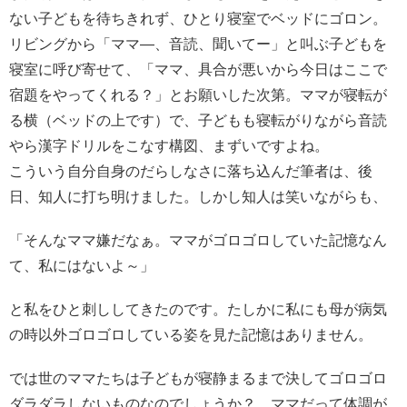
ない子どもを待ちきれず、ひとり寝室でベッドにゴロン。
リビングから「ママ―、音読、聞いてー」と叫ぶ子どもを
寝室に呼び寄せて、「ママ、具合が悪いから今日はここで
宿題をやってくれる？」とお願いした次第。ママが寝転が
る横（ベッドの上です）で、子どもも寝転がりながら音読
やら漢字ドリルをこなす構図、まずいですよね。
こういう自分自身のだらしなさに落ち込んだ筆者は、後
日、知人に打ち明けました。しかし知人は笑いながらも、
「そんなママ嫌だなぁ。ママがゴロゴロしていた記憶なん
て、私にはないよ～」
と私をひと刺ししてきたのです。たしかに私にも母が病気
の時以外ゴロゴロしている姿を見た記憶はありません。
では世のママたちは子どもが寝静まるまで決してゴロゴロ
ダラダラしないものなのでしょうか？ ママだって体調が