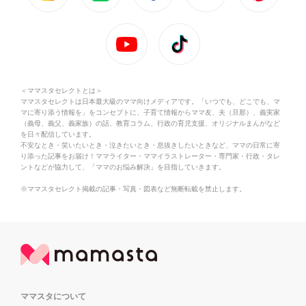
＜ママスタセレクトとは＞
ママスタセレクトは日本最大級のママ向けメディアです。「いつでも、どこでも、マ
マに寄り添う情報を」をコンセプトに、子育て情報からママ友、夫（旦那）、義実家
（義母、義父、義家族）の話、教育コラム、行政の育児支援、オリジナルまんがなど
を日々配信しています。
不安なとき・笑いたいとき・泣きたいとき・息抜きしたいときなど、ママの日常に寄
り添った記事をお届け！ママライター・ママイラストレーター・専門家・行政・タレ
ントなどが協力して、「ママのお悩み解決」を目指していきます。
※ママスタセレクト掲載の記事・写真・図表など無断転載を禁止します。
ママスタについて