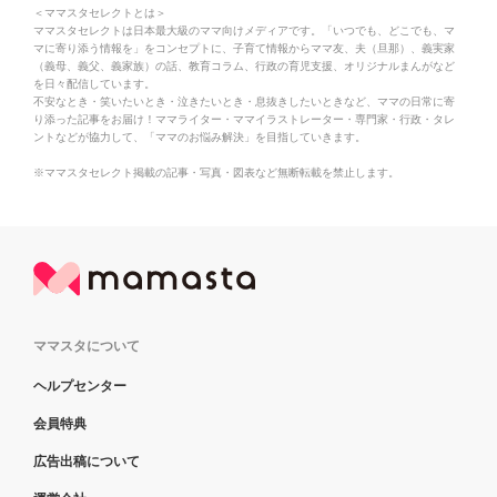
＜ママスタセレクトとは＞
ママスタセレクトは日本最大級のママ向けメディアです。「いつでも、どこでも、マ
マに寄り添う情報を」をコンセプトに、子育て情報からママ友、夫（旦那）、義実家
（義母、義父、義家族）の話、教育コラム、行政の育児支援、オリジナルまんがなど
を日々配信しています。
不安なとき・笑いたいとき・泣きたいとき・息抜きしたいときなど、ママの日常に寄
り添った記事をお届け！ママライター・ママイラストレーター・専門家・行政・タレ
ントなどが協力して、「ママのお悩み解決」を目指していきます。
※ママスタセレクト掲載の記事・写真・図表など無断転載を禁止します。
ママスタについて
ヘルプセンター
会員特典
広告出稿について