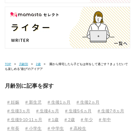
TOP
月齢別
2歳
園から帰宅したら子どもは何をして過ごす？きょうだいで
も楽しめる”遊び”のアイデア
月齢別に記事を探す
# 妊娠
# 新生児
# 生後1ヵ月
# 生後2ヵ月
# 生後3ヵ月
# 生後4ヵ月
# 生後5⋅6ヵ月
# 生後7⋅8ヵ月
# 生後9⋅10⋅11ヵ月
# 1歳
# 2歳
# 年少
# 年中
# 年長
# 小学生
# 中学生
# 高校生