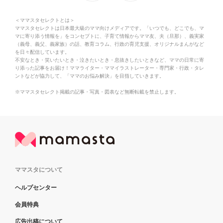
＜ママスタセレクトとは＞
ママスタセレクトは日本最大級のママ向けメディアです。「いつでも、どこでも、マ
マに寄り添う情報を」をコンセプトに、子育て情報からママ友、夫（旦那）、義実家
（義母、義父、義家族）の話、教育コラム、行政の育児支援、オリジナルまんがなど
を日々配信しています。
不安なとき・笑いたいとき・泣きたいとき・息抜きしたいときなど、ママの日常に寄
り添った記事をお届け！ママライター・ママイラストレーター・専門家・行政・タレ
ントなどが協力して、「ママのお悩み解決」を目指していきます。
※ママスタセレクト掲載の記事・写真・図表など無断転載を禁止します。
ママスタについて
ヘルプセンター
会員特典
広告出稿について