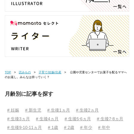
TOP
読みもの
子育て/妊娠/出産
公園や児童センターでお菓子を配るママへ
のお返し。みんなは持っていく？
月齢別に記事を探す
# 妊娠
# 新生児
# 生後1ヵ月
# 生後2ヵ月
# 生後3ヵ月
# 生後4ヵ月
# 生後5⋅6ヵ月
# 生後7⋅8ヵ月
# 生後9⋅10⋅11ヵ月
# 1歳
# 2歳
# 年少
# 年中