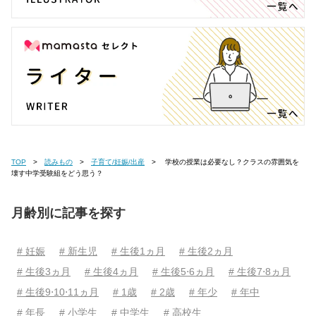
TOP
読みもの
子育て/妊娠/出産
学校の授業は必要なし？クラスの雰囲気を
壊す中学受験組をどう思う？
月齢別に記事を探す
# 妊娠
# 新生児
# 生後1ヵ月
# 生後2ヵ月
# 生後3ヵ月
# 生後4ヵ月
# 生後5⋅6ヵ月
# 生後7⋅8ヵ月
# 生後9⋅10⋅11ヵ月
# 1歳
# 2歳
# 年少
# 年中
# 年長
# 小学生
# 中学生
# 高校生