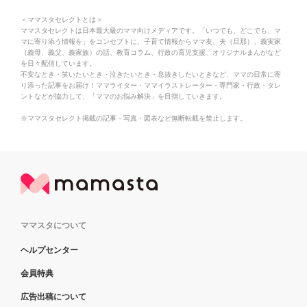
＜ママスタセレクトとは＞
ママスタセレクトは日本最大級のママ向けメディアです。「いつでも、どこでも、マ
マに寄り添う情報を」をコンセプトに、子育て情報からママ友、夫（旦那）、義実家
（義母、義父、義家族）の話、教育コラム、行政の育児支援、オリジナルまんがなど
を日々配信しています。
不安なとき・笑いたいとき・泣きたいとき・息抜きしたいときなど、ママの日常に寄
り添った記事をお届け！ママライター・ママイラストレーター・専門家・行政・タレ
ントなどが協力して、「ママのお悩み解決」を目指していきます。
※ママスタセレクト掲載の記事・写真・図表など無断転載を禁止します。
ママスタについて
ヘルプセンター
会員特典
広告出稿について