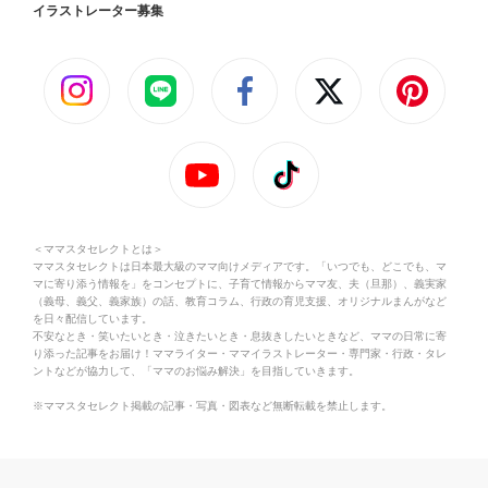
イラストレーター募集
＜ママスタセレクトとは＞
ママスタセレクトは日本最大級のママ向けメディアです。「いつでも、どこでも、マ
マに寄り添う情報を」をコンセプトに、子育て情報からママ友、夫（旦那）、義実家
（義母、義父、義家族）の話、教育コラム、行政の育児支援、オリジナルまんがなど
を日々配信しています。
不安なとき・笑いたいとき・泣きたいとき・息抜きしたいときなど、ママの日常に寄
り添った記事をお届け！ママライター・ママイラストレーター・専門家・行政・タレ
ントなどが協力して、「ママのお悩み解決」を目指していきます。
※ママスタセレクト掲載の記事・写真・図表など無断転載を禁止します。