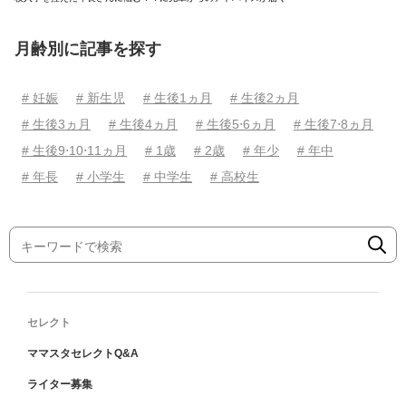
月齢別に記事を探す
# 妊娠
# 新生児
# 生後1ヵ月
# 生後2ヵ月
# 生後3ヵ月
# 生後4ヵ月
# 生後5⋅6ヵ月
# 生後7⋅8ヵ月
# 生後9⋅10⋅11ヵ月
# 1歳
# 2歳
# 年少
# 年中
# 年長
# 小学生
# 中学生
# 高校生
セレクト
ママスタセレクトQ&A
ライター募集