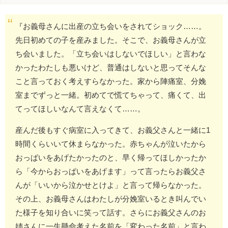
『お義母さんに出産の立ち会いをされてショック……。
先日初めての子を産みました。そこで、お義母さんが立
ち会いました。「立ち会いはしないでほしい」と言わな
かったわたしも悪いけど、普通はしないと思ってそんな
こと言っておく考えすらなかった。家から陣痛室、分娩
室までずっと一緒。初めてで慌てちゃって、痛くて、出
てってほしいなんて言えなくて……。
産んだ後もすぐ病室に入ってきて、お義父さんと一緒に1
時間くらいいて休まらなかった。赤ちゃんが泣いたから
おっぱいをあげたかったのと、早く帰ってほしかったか
ら「今からおっぱいをあげます」って言ったらお義父さ
んが「いいから泣かせとけよ」と言って帰らなかった。
その上、お義母さんはわたしが分娩室いるとき叫んでい
た様子を知り合いに笑って話す。さらにお義父さんのお
姉さんに一生懸命考えた名前を「変わった名前」と言わ