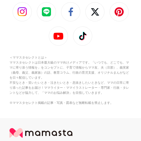
＜ママスタセレクトとは＞
ママスタセレクトは日本最大級のママ向けメディアです。「いつでも、どこでも、マ
マに寄り添う情報を」をコンセプトに、子育て情報からママ友、夫（旦那）、義実家
（義母、義父、義家族）の話、教育コラム、行政の育児支援、オリジナルまんがなど
を日々配信しています。
不安なとき・笑いたいとき・泣きたいとき・息抜きしたいときなど、ママの日常に寄
り添った記事をお届け！ママライター・ママイラストレーター・専門家・行政・タレ
ントなどが協力して、「ママのお悩み解決」を目指していきます。
※ママスタセレクト掲載の記事・写真・図表など無断転載を禁止します。