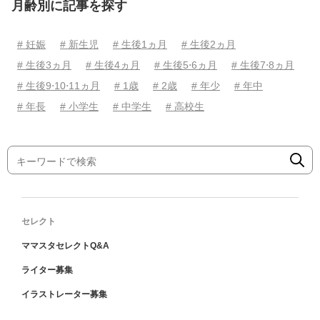
月齢別に記事を探す
# 妊娠
# 新生児
# 生後1ヵ月
# 生後2ヵ月
# 生後3ヵ月
# 生後4ヵ月
# 生後5⋅6ヵ月
# 生後7⋅8ヵ月
# 生後9⋅10⋅11ヵ月
# 1歳
# 2歳
# 年少
# 年中
# 年長
# 小学生
# 中学生
# 高校生
セレクト
ママスタセレクトQ&A
ライター募集
イラストレーター募集