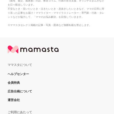
（義母、義父、義家族）の話、教育コラム、行政の育児支援、オリジナルまんがなど
を日々配信しています。
不安なとき・笑いたいとき・泣きたいとき・息抜きしたいときなど、ママの日常に寄
り添った記事をお届け！ママライター・ママイラストレーター・専門家・行政・タレ
ントなどが協力して、「ママのお悩み解決」を目指していきます。
※ママスタセレクト掲載の記事・写真・図表など無断転載を禁止します。
ママスタについて
ヘルプセンター
会員特典
広告出稿について
運営会社
ご利用にあたって