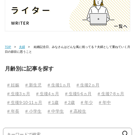
TOP
夫婦
結婚記念日、みなさんはどんな風に祝ってる？夫婦として重ねていく月
日の節目に思うこと
月齢別に記事を探す
# 妊娠
# 新生児
# 生後1ヵ月
# 生後2ヵ月
# 生後3ヵ月
# 生後4ヵ月
# 生後5⋅6ヵ月
# 生後7⋅8ヵ月
# 生後9⋅10⋅11ヵ月
# 1歳
# 2歳
# 年少
# 年中
# 年長
# 小学生
# 中学生
# 高校生