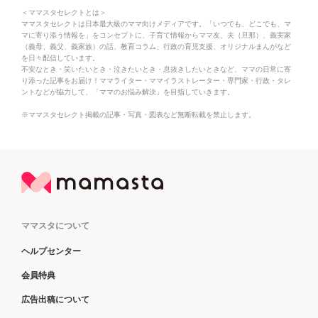
＜ママスタセレクトとは＞
ママスタセレクトは日本最大級のママ向けメディアです。「いつでも、どこでも、マ
マに寄り添う情報を」をコンセプトに、子育て情報からママ友、夫（旦那）、義実家
（義母、義父、義家族）の話、教育コラム、行政の育児支援、オリジナルまんがなど
を日々配信しています。
不安なとき・笑いたいとき・泣きたいとき・息抜きしたいときなど、ママの日常に寄
り添った記事をお届け！ママライター・ママイラストレーター・専門家・行政・タレ
ントなどが協力して、「ママのお悩み解決」を目指していきます。
※ママスタセレクト掲載の記事・写真・図表など無断転載を禁止します。
ママスタについて
ヘルプセンター
会員特典
広告出稿について