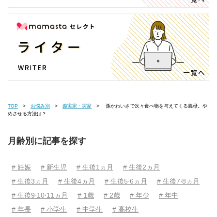
TOP
お悩み別
義実家・実家
孫かわいさで次々食べ物を与えてくる義母。や
めさせる方法は？
月齢別に記事を探す
# 妊娠
# 新生児
# 生後1ヵ月
# 生後2ヵ月
# 生後3ヵ月
# 生後4ヵ月
# 生後5⋅6ヵ月
# 生後7⋅8ヵ月
# 生後9⋅10⋅11ヵ月
# 1歳
# 2歳
# 年少
# 年中
# 年長
# 小学生
# 中学生
# 高校生