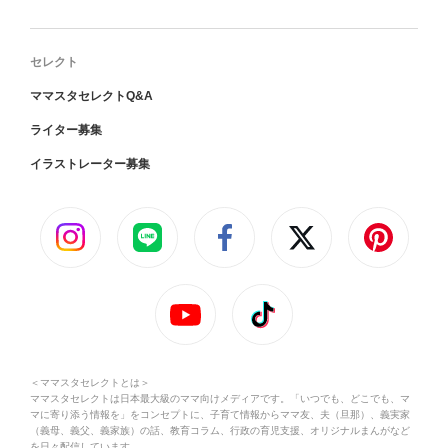
セレクト
ママスタセレクトQ&A
ライター募集
イラストレーター募集
＜ママスタセレクトとは＞
ママスタセレクトは日本最大級のママ向けメディアです。「いつでも、どこでも、マ
マに寄り添う情報を」をコンセプトに、子育て情報からママ友、夫（旦那）、義実家
（義母、義父、義家族）の話、教育コラム、行政の育児支援、オリジナルまんがなど
を日々配信しています。