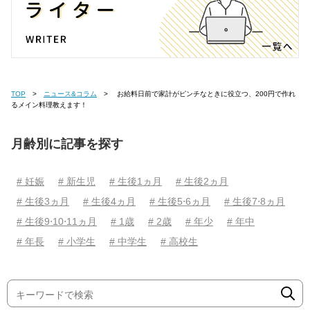
TOP
ニュース&コラム
お給料日前で家計がピンチなときに役立つ、200円で作れ
るメイン料理教えます！
月齢別に記事を探す
# 妊娠
# 新生児
# 生後1ヵ月
# 生後2ヵ月
# 生後3ヵ月
# 生後4ヵ月
# 生後5⋅6ヵ月
# 生後7⋅8ヵ月
# 生後9⋅10⋅11ヵ月
# 1歳
# 2歳
# 年少
# 年中
# 年長
# 小学生
# 中学生
# 高校生