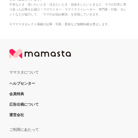
不安なとき・笑いたいとき・泣きたいとき・息抜きしたいときなど、ママの日常に寄
り添った記事をお届け！ママライター・ママイラストレーター・専門家・行政・タレ
ントなどが協力して、「ママのお悩み解決」を目指していきます。
※ママスタセレクト掲載の記事・写真・図表など無断転載を禁止します。
ママスタについて
ヘルプセンター
会員特典
広告出稿について
運営会社
ご利用にあたって