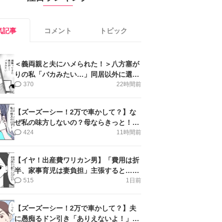
気記事
コメント
トピック
＜義両親と夫にハメられた！＞八方塞が
りの私「バカみたい…」同居以外に選択
肢がない【第5話まんが】
370
22時間前
【ズーズーシー！2万で車かして？】な
ぜ私の味方しないの？母ならきっと！＜
第17話＞#4コマ母道場
424
11時間前
【イヤ！出産費ワリカン男】「費用は折
半、家事育児は妻負担」主張すると…＜
第11話＞#4コマ母道場
515
1日前
【ズーズーシー！2万で車かして？】夫
に愚痴るドン引き「ありえないよ！」＜