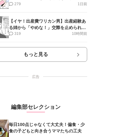
第16話＞#4コマ母道場
279
1日前
【イヤ！出産費ワリカン男】出産経験あ
る姉から「やめな！」交際を止められ＜
第12話＞#4コマ母道場
319
10時間前
もっと見る
広告
編集部セレクション
毎日100点じゃなくて大丈夫！偏食・少
食の子どもと向き合うママたちの工夫