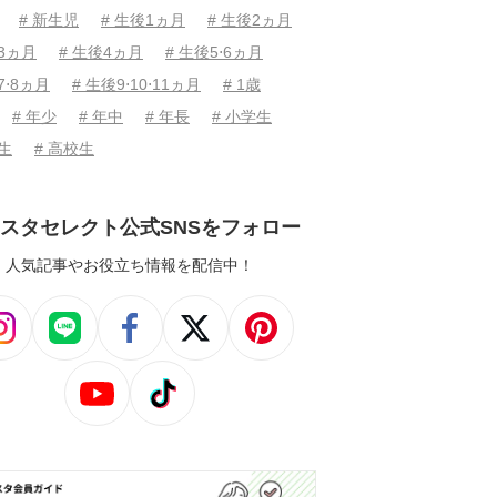
# 新生児
# 生後1ヵ月
# 生後2ヵ月
後3ヵ月
# 生後4ヵ月
# 生後5⋅6ヵ月
7⋅8ヵ月
# 生後9⋅10⋅11ヵ月
# 1歳
# 年少
# 年中
# 年長
# 小学生
学生
# 高校生
スタセレクト公式SNSをフォロー
人気記事やお役立ち情報を配信中！