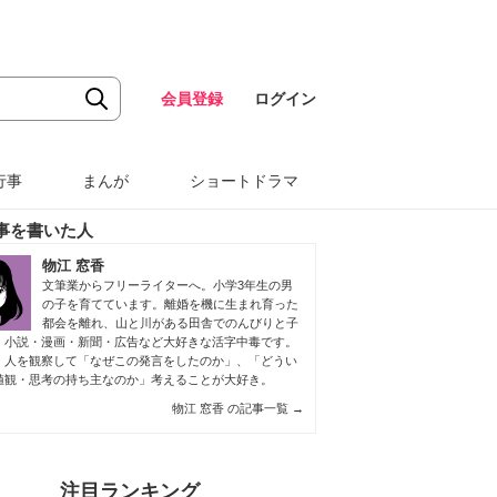
会員登録
ログイン
行事
まんが
ショートドラマ
事を書いた人
物江 窓香
文筆業からフリーライターへ。小学3年生の男
の子を育てています。離婚を機に生まれ育った
都会を離れ、山と川がある田舎でのんびりと子
。小説・漫画・新聞・広告など大好きな活字中毒です。
、人を観察して「なぜこの発言をしたのか」、「どうい
値観・思考の持ち主なのか」考えることが大好き。
物江 窓香 の記事一覧
→
注目ランキング