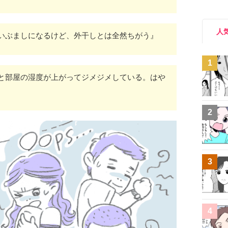
人
いぶましになるけど、外干しとは全然ちがう』
1
と部屋の湿度が上がってジメジメしている。はや
2
3
4