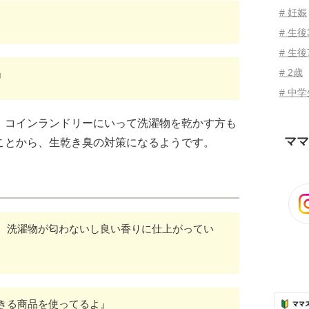
# 妊娠
# 生
# 生後
# 2歳
』
# 中
、コインランドリーにいって洗濯物を乾かす方も
ママ
ことから、生乾き臭の対策になるようです。
、洗濯物が匂わないし良い香りに仕上がってい
きる商品を使ってるよ』