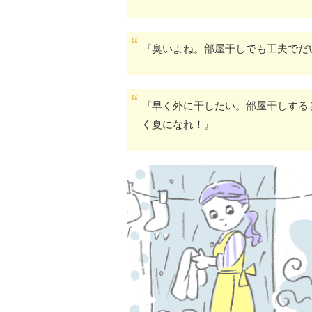
『臭いよね。部屋干しでも工夫でだ
『早く外に干したい。部屋干しする
く夏になれ！』