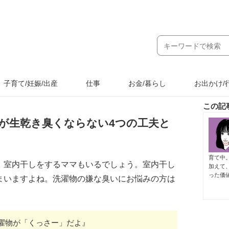
子育て/妊娠/出産
仕事
お金/暮らし
お出かけ/
この記
が生乾き臭くならない4つの工夫と
育て中
、室内干しをするママもいるでしょう。室内干し
加えて
った価
まいますよね。洗濯物の嫌な臭いにお悩みの方は
濯物が「くっさー」だよ』