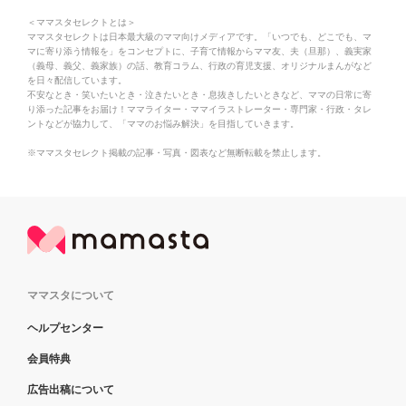
＜ママスタセレクトとは＞
ママスタセレクトは日本最大級のママ向けメディアです。「いつでも、どこでも、マ
マに寄り添う情報を」をコンセプトに、子育て情報からママ友、夫（旦那）、義実家
（義母、義父、義家族）の話、教育コラム、行政の育児支援、オリジナルまんがなど
を日々配信しています。
不安なとき・笑いたいとき・泣きたいとき・息抜きしたいときなど、ママの日常に寄
り添った記事をお届け！ママライター・ママイラストレーター・専門家・行政・タレ
ントなどが協力して、「ママのお悩み解決」を目指していきます。
※ママスタセレクト掲載の記事・写真・図表など無断転載を禁止します。
ママスタについて
ヘルプセンター
会員特典
広告出稿について