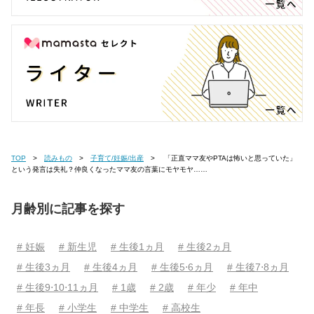
TOP
読みもの
子育て/妊娠/出産
「正直ママ友やPTAは怖いと思っていた」
という発言は失礼？仲良くなったママ友の言葉にモヤモヤ……
月齢別に記事を探す
# 妊娠
# 新生児
# 生後1ヵ月
# 生後2ヵ月
# 生後3ヵ月
# 生後4ヵ月
# 生後5⋅6ヵ月
# 生後7⋅8ヵ月
# 生後9⋅10⋅11ヵ月
# 1歳
# 2歳
# 年少
# 年中
# 年長
# 小学生
# 中学生
# 高校生