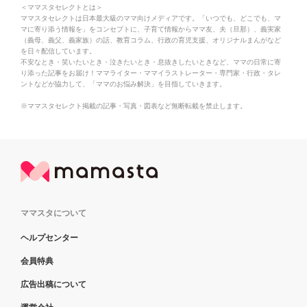
＜ママスタセレクトとは＞
ママスタセレクトは日本最大級のママ向けメディアです。「いつでも、どこでも、マ
マに寄り添う情報を」をコンセプトに、子育て情報からママ友、夫（旦那）、義実家
（義母、義父、義家族）の話、教育コラム、行政の育児支援、オリジナルまんがなど
を日々配信しています。
不安なとき・笑いたいとき・泣きたいとき・息抜きしたいときなど、ママの日常に寄
り添った記事をお届け！ママライター・ママイラストレーター・専門家・行政・タレ
ントなどが協力して、「ママのお悩み解決」を目指していきます。
※ママスタセレクト掲載の記事・写真・図表など無断転載を禁止します。
ママスタについて
ヘルプセンター
会員特典
広告出稿について