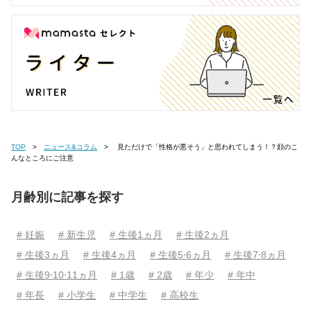
TOP
ニュース&コラム
見ただけで「性格が悪そう」と思われてしまう！？顔のこ
んなところにご注意
月齢別に記事を探す
# 妊娠
# 新生児
# 生後1ヵ月
# 生後2ヵ月
# 生後3ヵ月
# 生後4ヵ月
# 生後5⋅6ヵ月
# 生後7⋅8ヵ月
# 生後9⋅10⋅11ヵ月
# 1歳
# 2歳
# 年少
# 年中
# 年長
# 小学生
# 中学生
# 高校生