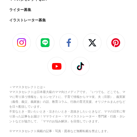
ライター募集
イラストレーター募集
＜ママスタセレクトとは＞
ママスタセレクトは日本最大級のママ向けメディアです。「いつでも、どこでも、マ
マに寄り添う情報を」をコンセプトに、子育て情報からママ友、夫（旦那）、義実家
（義母、義父、義家族）の話、教育コラム、行政の育児支援、オリジナルまんがなど
を日々配信しています。
不安なとき・笑いたいとき・泣きたいとき・息抜きしたいときなど、ママの日常に寄
り添った記事をお届け！ママライター・ママイラストレーター・専門家・行政・タレ
ントなどが協力して、「ママのお悩み解決」を目指していきます。
※ママスタセレクト掲載の記事・写真・図表など無断転載を禁止します。