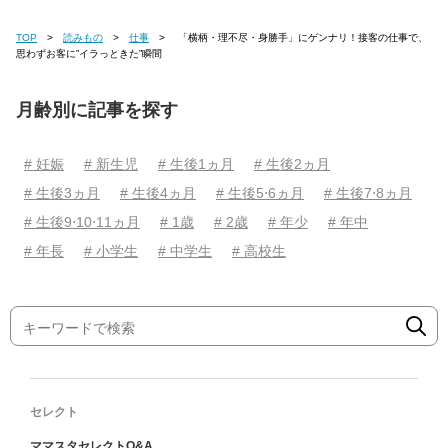
TOP
読みもの
仕事
「横柄・理不尽・身勝手」にゲンナリ！接客の仕事で、
思わずお客に”イラっときた”瞬間
月齢別に記事を探す
# 妊娠
# 新生児
# 生後1ヵ月
# 生後2ヵ月
# 生後3ヵ月
# 生後4ヵ月
# 生後5⋅6ヵ月
# 生後7⋅8ヵ月
# 生後9⋅10⋅11ヵ月
# 1歳
# 2歳
# 年少
# 年中
# 年長
# 小学生
# 中学生
# 高校生
セレクト
ママスタセレクトQ&A