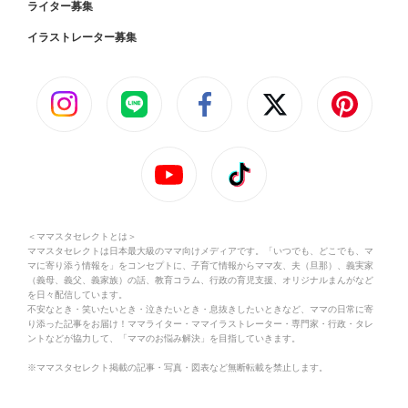
ライター募集
イラストレーター募集
＜ママスタセレクトとは＞
ママスタセレクトは日本最大級のママ向けメディアです。「いつでも、どこでも、マ
マに寄り添う情報を」をコンセプトに、子育て情報からママ友、夫（旦那）、義実家
（義母、義父、義家族）の話、教育コラム、行政の育児支援、オリジナルまんがなど
を日々配信しています。
不安なとき・笑いたいとき・泣きたいとき・息抜きしたいときなど、ママの日常に寄
り添った記事をお届け！ママライター・ママイラストレーター・専門家・行政・タレ
ントなどが協力して、「ママのお悩み解決」を目指していきます。
※ママスタセレクト掲載の記事・写真・図表など無断転載を禁止します。