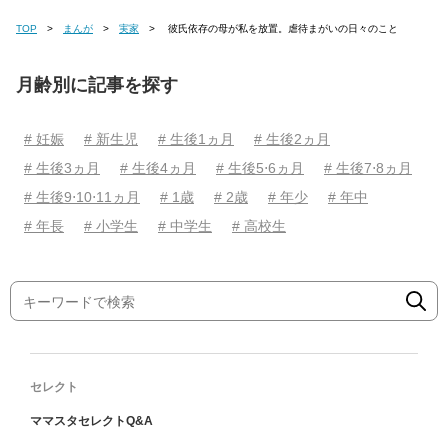
TOP
まんが
実家
彼氏依存の母が私を放置。虐待まがいの日々のこと
月齢別に記事を探す
# 妊娠
# 新生児
# 生後1ヵ月
# 生後2ヵ月
# 生後3ヵ月
# 生後4ヵ月
# 生後5⋅6ヵ月
# 生後7⋅8ヵ月
# 生後9⋅10⋅11ヵ月
# 1歳
# 2歳
# 年少
# 年中
# 年長
# 小学生
# 中学生
# 高校生
セレクト
ママスタセレクトQ&A