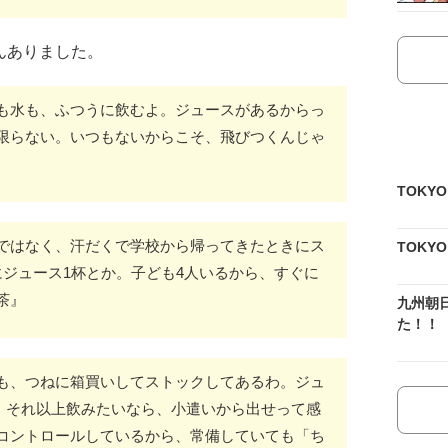
んありました。
も水も、ふつうに飲むよ。ジュースがあるからっ
限らない。いつもないからこそ、飛びつくんじゃ
TOKY
ではなく、汗だくで学校から帰ってきたときにス
TOKY
にジュース1杯とか。子ども4人いるから、すぐに
茶』
九州朝
た！！
も、つねに箱買いしてストックしてあるわ。ジュ
のみ。それ以上飲みたいなら、小遣いから出せって感
コントロールしているから、常備していても「ち