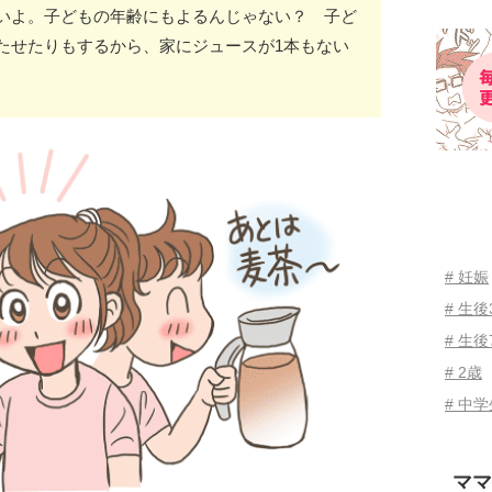
いよ。子どもの年齢にもよるんじゃない？ 子ど
たせたりもするから、家にジュースが1本もない
# 妊娠
# 生
# 生後
# 2歳
# 中
ママ