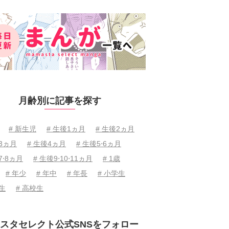
月齢別に記事を探す
# 新生児
# 生後1ヵ月
# 生後2ヵ月
後3ヵ月
# 生後4ヵ月
# 生後5⋅6ヵ月
7⋅8ヵ月
# 生後9⋅10⋅11ヵ月
# 1歳
# 年少
# 年中
# 年長
# 小学生
学生
# 高校生
スタセレクト公式SNSをフォロー