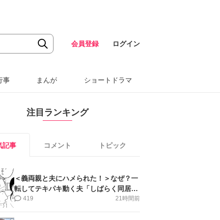
会員登録
ログイン
行事
まんが
ショートドラマ
注目ランキング
気記事
コメント
トピック
＜義両親と夫にハメられた！＞なぜ？一
転してテキパキ動く夫「しばらく同居」
提案され【第4話まんが】
419
21時間前