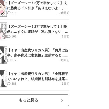
【ズーズーシー！2万で車かして？】夫
に愚痴るドン引き「ありえないよ！」＜
第16話＞#4コマ母道場
278
10時間前
【ズーズーシー！2万で車かして？】唖
然も…すぐに連絡が「私も貸さない」＜
第15話＞#4コマ母道場
163
1日前
【イヤ！出産費ワリカン男】「費用は折
半、家事育児は妻負担」主張すると…＜
第11話＞#4コマ母道場
512
9時間前
【イヤ！出産費ワリカン男】「全部折半
でいいよね？」結婚後も別財布を提案＜
第10話＞#4コマ母道場
388
1日前
もっと見る