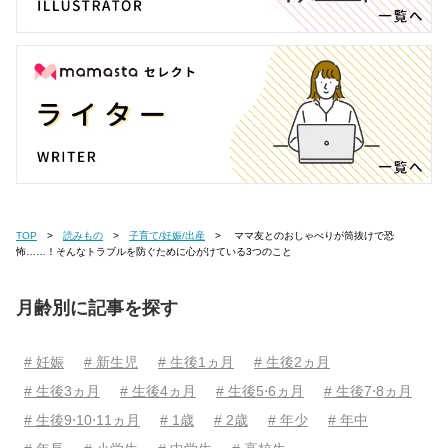
TOP
読みもの
子育て/妊娠/出産
ママ友とのおしゃべりが筒抜けで恐
怖……！そんなトラブルを防ぐために心がけている3つのこと
月齢別に記事を探す
# 妊娠
# 新生児
# 生後1ヵ月
# 生後2ヵ月
# 生後3ヵ月
# 生後4ヵ月
# 生後5⋅6ヵ月
# 生後7⋅8ヵ月
# 生後9⋅10⋅11ヵ月
# 1歳
# 2歳
# 年少
# 年中