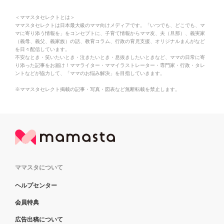
＜ママスタセレクトとは＞
ママスタセレクトは日本最大級のママ向けメディアです。「いつでも、どこでも、マ
マに寄り添う情報を」をコンセプトに、子育て情報からママ友、夫（旦那）、義実家
（義母、義父、義家族）の話、教育コラム、行政の育児支援、オリジナルまんがなど
を日々配信しています。
不安なとき・笑いたいとき・泣きたいとき・息抜きしたいときなど、ママの日常に寄
り添った記事をお届け！ママライター・ママイラストレーター・専門家・行政・タレ
ントなどが協力して、「ママのお悩み解決」を目指していきます。
※ママスタセレクト掲載の記事・写真・図表など無断転載を禁止します。
ママスタについて
ヘルプセンター
会員特典
広告出稿について