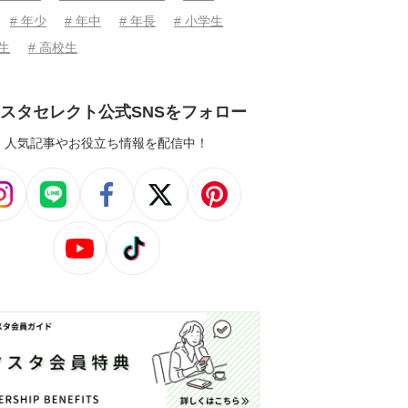
# 年少
# 年中
# 年長
# 小学生
学生
# 高校生
スタセレクト公式SNSをフォロー
人気記事やお役立ち情報を配信中！