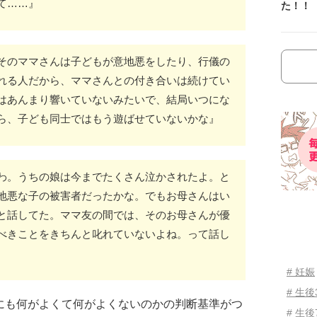
て……』
た！！
そのママさんは子どもが意地悪をしたり、行儀の
れる人だから、ママさんとの付き合いは続けてい
はあんまり響いていないみたいで、結局いつにな
ら、子ども同士ではもう遊ばせていないかな』
わ。うちの娘は今までたくさん泣かされたよ。と
地悪な子の被害者だったかな。でもお母さんはい
と話してた。ママ友の間では、そのお母さんが優
べきことをきちんと叱れていないよね。って話し
# 妊娠
# 生
にも何がよくて何がよくないのかの判断基準がつ
# 生後