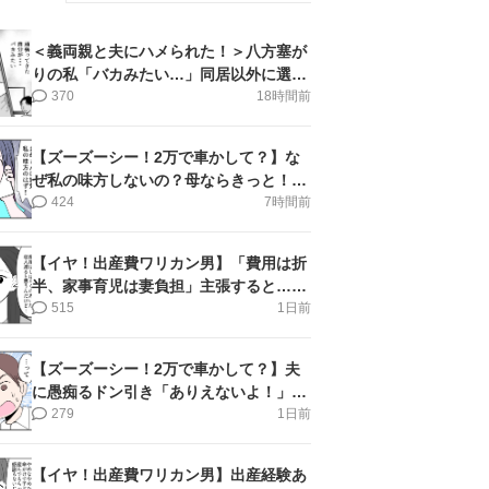
＜義両親と夫にハメられた！＞八方塞が
りの私「バカみたい…」同居以外に選択
肢がない【第5話まんが】
370
18時間前
【ズーズーシー！2万で車かして？】な
ぜ私の味方しないの？母ならきっと！＜
第17話＞#4コマ母道場
424
7時間前
【イヤ！出産費ワリカン男】「費用は折
半、家事育児は妻負担」主張すると…＜
第11話＞#4コマ母道場
515
1日前
【ズーズーシー！2万で車かして？】夫
に愚痴るドン引き「ありえないよ！」＜
第16話＞#4コマ母道場
279
1日前
【イヤ！出産費ワリカン男】出産経験あ