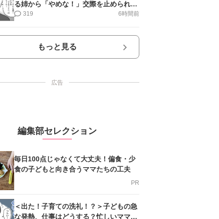
る姉から「やめな！」交際を止められ＜
第12話＞#4コマ母道場
319
6時間前
もっと見る
広告
編集部セレクション
毎日100点じゃなくて大丈夫！偏食・少
食の子どもと向き合うママたちの工夫
PR
＜出た！子育ての洗礼！？＞子どもの急
な発熱、仕事はどうする？忙しいママを