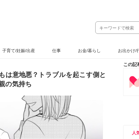
子育て/妊娠/出産
仕事
お金/暮らし
お出かけ/
この記
もは意地悪？トラブルを起こす側と
親の気持ち
人