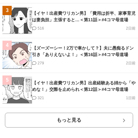
3
【イヤ！出産費ワリカン男】「費用は折半、家事育児
は妻負担」主張すると…＜第11話＞#4コマ母道場
516
2日前
4
【ズーズーシー！2万で車かして？】夫に愚痴るドン
引き「ありえないよ！」＜第16話＞#4コマ母道場
279
2日前
5
【イヤ！出産費ワリカン男】出産経験ある姉から「や
めな！」交際を止められ＜第12話＞#4コマ母道場
321
1日前
もっと見る