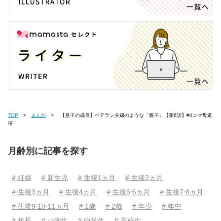
TOP
まんが
【息子の成長】ベテラン夫婦のような「親子」【第6話】#4コマ母道
場
月齢別に記事を探す
# 妊娠
# 新生児
# 生後1ヵ月
# 生後2ヵ月
# 生後3ヵ月
# 生後4ヵ月
# 生後5⋅6ヵ月
# 生後7⋅8ヵ月
# 生後9⋅10⋅11ヵ月
# 1歳
# 2歳
# 年少
# 年中
# 年長
# 小学生
# 中学生
# 高校生