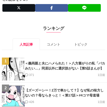
ランキング
人気記事
コメント
トピック
1
＜義両親と夫にハメられた！＞八方塞がりの私「バカ
みたい…」同居以外に選択肢がない【第5話まんが】
371
1日前
2
【ズーズーシー！2万で車かして？】なぜ私の味方し
ないの？母ならきっと！＜第17話＞#4コマ母道場
426
1日前