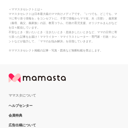
＜ママスタセレクトとは＞
ママスタセレクトは日本最大級のママ向けメディアです。「いつでも、どこでも、マ
マに寄り添う情報を」をコンセプトに、子育て情報からママ友、夫（旦那）、義実家
（義母、義父、義家族）の話、教育コラム、行政の育児支援、オリジナルまんがなど
を日々配信しています。
不安なとき・笑いたいとき・泣きたいとき・息抜きしたいときなど、ママの日常に寄
り添った記事をお届け！ママライター・ママイラストレーター・専門家・行政・タレ
ントなどが協力して、「ママのお悩み解決」を目指していきます。
※ママスタセレクト掲載の記事・写真・図表など無断転載を禁止します。
ママスタについて
ヘルプセンター
会員特典
広告出稿について