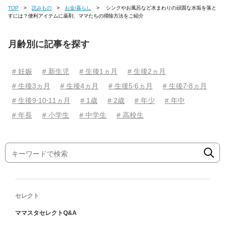
TOP
読みもの
お金/暮らし
シンクやお風呂など水まわりの頑固な水垢を落と
すには？便利アイテムに薬剤、ママたちの掃除方法をご紹介
月齢別に記事を探す
# 妊娠
# 新生児
# 生後1ヵ月
# 生後2ヵ月
# 生後3ヵ月
# 生後4ヵ月
# 生後5⋅6ヵ月
# 生後7⋅8ヵ月
# 生後9⋅10⋅11ヵ月
# 1歳
# 2歳
# 年少
# 年中
# 年長
# 小学生
# 中学生
# 高校生
セレクト
ママスタセレクトQ&A