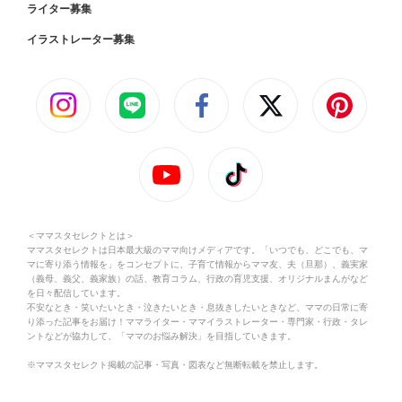
ライター募集
イラストレーター募集
＜ママスタセレクトとは＞
ママスタセレクトは日本最大級のママ向けメディアです。「いつでも、どこでも、マ
マに寄り添う情報を」をコンセプトに、子育て情報からママ友、夫（旦那）、義実家
（義母、義父、義家族）の話、教育コラム、行政の育児支援、オリジナルまんがなど
を日々配信しています。
不安なとき・笑いたいとき・泣きたいとき・息抜きしたいときなど、ママの日常に寄
り添った記事をお届け！ママライター・ママイラストレーター・専門家・行政・タレ
ントなどが協力して、「ママのお悩み解決」を目指していきます。
※ママスタセレクト掲載の記事・写真・図表など無断転載を禁止します。