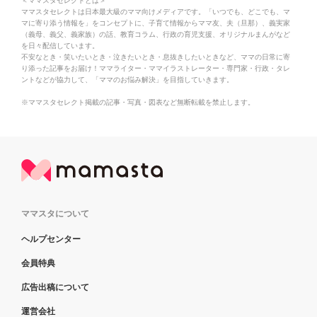
＜ママスタセレクトとは＞
ママスタセレクトは日本最大級のママ向けメディアです。「いつでも、どこでも、マ
マに寄り添う情報を」をコンセプトに、子育て情報からママ友、夫（旦那）、義実家
（義母、義父、義家族）の話、教育コラム、行政の育児支援、オリジナルまんがなど
を日々配信しています。
不安なとき・笑いたいとき・泣きたいとき・息抜きしたいときなど、ママの日常に寄
り添った記事をお届け！ママライター・ママイラストレーター・専門家・行政・タレ
ントなどが協力して、「ママのお悩み解決」を目指していきます。
※ママスタセレクト掲載の記事・写真・図表など無断転載を禁止します。
ママスタについて
ヘルプセンター
会員特典
広告出稿について
運営会社