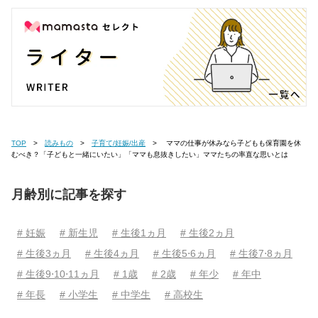
TOP
読みもの
子育て/妊娠/出産
ママの仕事が休みなら子どもも保育園を休
むべき？「子どもと一緒にいたい」「ママも息抜きしたい」ママたちの率直な思いとは
月齢別に記事を探す
# 妊娠
# 新生児
# 生後1ヵ月
# 生後2ヵ月
# 生後3ヵ月
# 生後4ヵ月
# 生後5⋅6ヵ月
# 生後7⋅8ヵ月
# 生後9⋅10⋅11ヵ月
# 1歳
# 2歳
# 年少
# 年中
# 年長
# 小学生
# 中学生
# 高校生