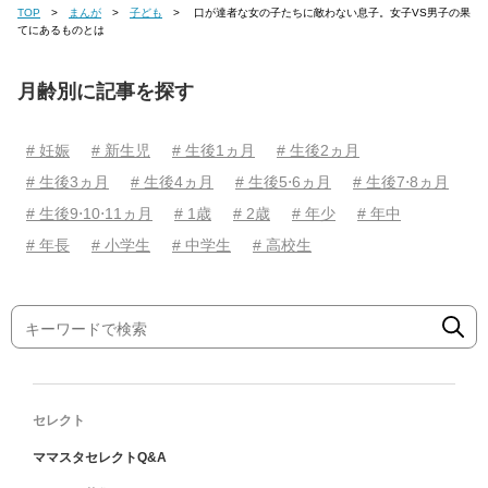
TOP
まんが
子ども
口が達者な女の子たちに敵わない息子。女子VS男子の果
てにあるものとは
月齢別に記事を探す
# 妊娠
# 新生児
# 生後1ヵ月
# 生後2ヵ月
# 生後3ヵ月
# 生後4ヵ月
# 生後5⋅6ヵ月
# 生後7⋅8ヵ月
# 生後9⋅10⋅11ヵ月
# 1歳
# 2歳
# 年少
# 年中
# 年長
# 小学生
# 中学生
# 高校生
セレクト
ママスタセレクトQ&A