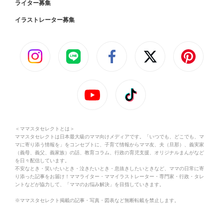
ライター募集
イラストレーター募集
＜ママスタセレクトとは＞
ママスタセレクトは日本最大級のママ向けメディアです。「いつでも、どこでも、マ
マに寄り添う情報を」をコンセプトに、子育て情報からママ友、夫（旦那）、義実家
（義母、義父、義家族）の話、教育コラム、行政の育児支援、オリジナルまんがなど
を日々配信しています。
不安なとき・笑いたいとき・泣きたいとき・息抜きしたいときなど、ママの日常に寄
り添った記事をお届け！ママライター・ママイラストレーター・専門家・行政・タレ
ントなどが協力して、「ママのお悩み解決」を目指していきます。
※ママスタセレクト掲載の記事・写真・図表など無断転載を禁止します。