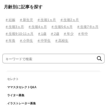
月齢別に記事を探す
# 妊娠
# 新生児
# 生後1ヵ月
# 生後2ヵ月
# 生後3ヵ月
# 生後4ヵ月
# 生後5⋅6ヵ月
# 生後7⋅8ヵ月
# 生後9⋅10⋅11ヵ月
# 1歳
# 2歳
# 年少
# 年中
# 年長
# 小学生
# 中学生
# 高校生
セレクト
ママスタセレクトQ&A
ライター募集
イラストレーター募集