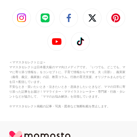
＜ママスタセレクトとは＞
ママスタセレクトは日本最大級のママ向けメディアです。「いつでも、どこでも、マ
マに寄り添う情報を」をコンセプトに、子育て情報からママ友、夫（旦那）、義実家
（義母、義父、義家族）の話、教育コラム、行政の育児支援、オリジナルまんがなど
を日々配信しています。
不安なとき・笑いたいとき・泣きたいとき・息抜きしたいときなど、ママの日常に寄
り添った記事をお届け！ママライター・ママイラストレーター・専門家・行政・タレ
ントなどが協力して、「ママのお悩み解決」を目指していきます。
※ママスタセレクト掲載の記事・写真・図表など無断転載を禁止します。