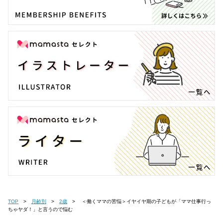
TOP
月齢別
2歳
＜働くママの苦悩＞イヤイヤ期の子どもが「ママ仕事行っ
ちゃヤダ！」と言うので悩む