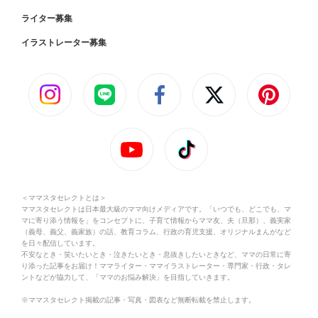
ライター募集
イラストレーター募集
＜ママスタセレクトとは＞
ママスタセレクトは日本最大級のママ向けメディアです。「いつでも、どこでも、マ
マに寄り添う情報を」をコンセプトに、子育て情報からママ友、夫（旦那）、義実家
（義母、義父、義家族）の話、教育コラム、行政の育児支援、オリジナルまんがなど
を日々配信しています。
不安なとき・笑いたいとき・泣きたいとき・息抜きしたいときなど、ママの日常に寄
り添った記事をお届け！ママライター・ママイラストレーター・専門家・行政・タレ
ントなどが協力して、「ママのお悩み解決」を目指していきます。
※ママスタセレクト掲載の記事・写真・図表など無断転載を禁止します。