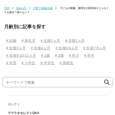
TOP
読みもの
子育て/妊娠/出産
子どもの制服、親同士が顔見知りじゃなく
ても譲る？譲らない？
月齢別に記事を探す
# 妊娠
# 新生児
# 生後1ヵ月
# 生後2ヵ月
# 生後3ヵ月
# 生後4ヵ月
# 生後5⋅6ヵ月
# 生後7⋅8ヵ月
# 生後9⋅10⋅11ヵ月
# 1歳
# 2歳
# 年少
# 年中
# 年長
# 小学生
# 中学生
# 高校生
セレクト
ママスタセレクトQ&A