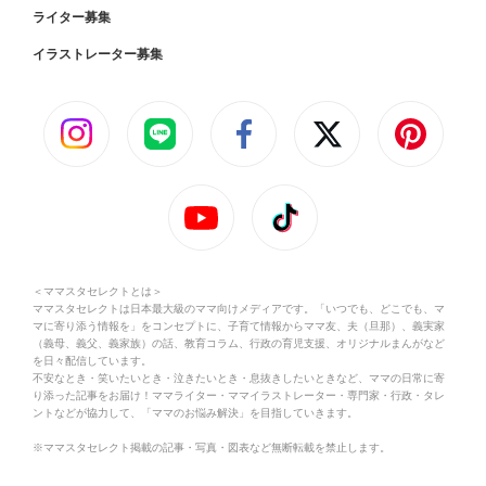
ライター募集
イラストレーター募集
＜ママスタセレクトとは＞
ママスタセレクトは日本最大級のママ向けメディアです。「いつでも、どこでも、マ
マに寄り添う情報を」をコンセプトに、子育て情報からママ友、夫（旦那）、義実家
（義母、義父、義家族）の話、教育コラム、行政の育児支援、オリジナルまんがなど
を日々配信しています。
不安なとき・笑いたいとき・泣きたいとき・息抜きしたいときなど、ママの日常に寄
り添った記事をお届け！ママライター・ママイラストレーター・専門家・行政・タレ
ントなどが協力して、「ママのお悩み解決」を目指していきます。
※ママスタセレクト掲載の記事・写真・図表など無断転載を禁止します。