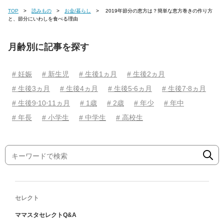
TOP
読みもの
お金/暮らし
2019年節分の恵方は？簡単な恵方巻きの作り方
と、節分にいわしを食べる理由
月齢別に記事を探す
# 妊娠
# 新生児
# 生後1ヵ月
# 生後2ヵ月
# 生後3ヵ月
# 生後4ヵ月
# 生後5⋅6ヵ月
# 生後7⋅8ヵ月
# 生後9⋅10⋅11ヵ月
# 1歳
# 2歳
# 年少
# 年中
# 年長
# 小学生
# 中学生
# 高校生
セレクト
ママスタセレクトQ&A